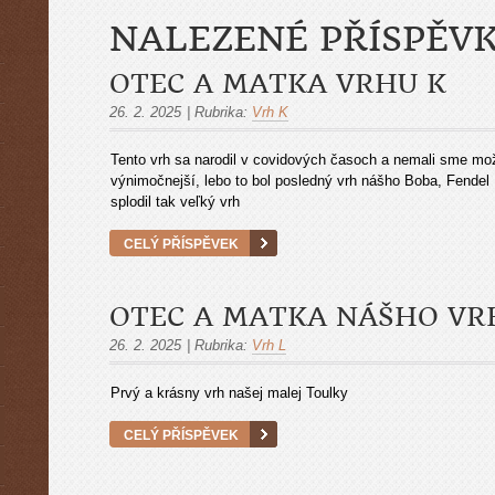
NALEZENÉ PŘÍSPĚV
OTEC A MATKA VRHU K
26. 2. 2025
|
Rubrika:
Vrh K
Tento vrh sa narodil v covidových časoch a nemali sme možn
výnimočnejší, lebo to bol posledný vrh nášho Boba, Fendel
splodil tak veľký vrh
CELÝ PŘÍSPĚVEK
OTEC A MATKA NÁŠHO VR
26. 2. 2025
|
Rubrika:
Vrh L
Prvý a krásny vrh našej malej Toulky
CELÝ PŘÍSPĚVEK