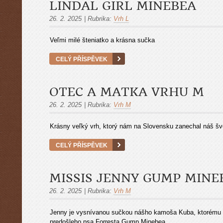
LINDAL GIRL MINEBEA
26. 2. 2025
|
Rubrika:
Vrh L
Veľmi milé šteniatko a krásna sučka
CELÝ PŘÍSPĚVEK
OTEC A MATKA VRHU M
26. 2. 2025
|
Rubrika:
Vrh M
Krásny veľký vrh, ktorý nám na Slovensku zanechal náš š
CELÝ PŘÍSPĚVEK
MISSIS JENNY GUMP MINE
26. 2. 2025
|
Rubrika:
Vrh M
Jenny je vysnívanou sučkou nášho kamoša Kuba, ktorému s
predošleho psa Forresta Gump Minebea