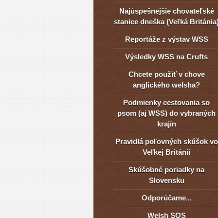
Najúspešnejšie chovateľské
stanice dneška (Veľká Británia
Reportáže z výstav WSS
Výsledky WSS na Crufts
Chcete použiť v chove
anglického welsha?
Podmienky cestovania so
psom (aj WSS) do vybraných
krajín
Pravidlá poľovných skúšok vo
Veľkej Británii
Skúšobné poriadky na
Slovensku
Odporúčame...
Welsh SOS