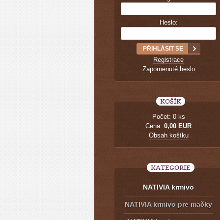
Heslo:
Registrace
Zapomenuté heslo
KOŠÍK
Počet: 0 ks
Cena:
0,00 EUR
Obsah košíku
KATEGORIE
NATIVIA krmivo
NATIVIA krmivo pre mačky