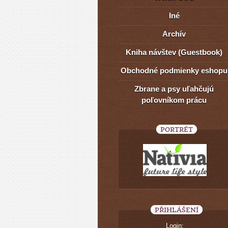
Iné
Archív
Kniha návštev (Guestbook)
Obchodné podmienky eshopu
Zbrane a psy uľahčujú
poľovníkom prácu
PORTRÉT
PŘIHLÁŠENÍ
Login: