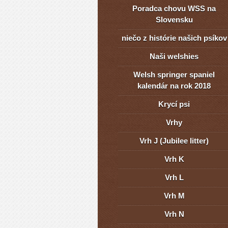
Poradca chovu WSS na
Slovensku
niečo z histórie našich psíkov
Naši welshies
Welsh springer spaniel
kalendár na rok 2018
Krycí psi
Vrhy
Vrh J (Jubilee litter)
Vrh K
Vrh L
Vrh M
Vrh N