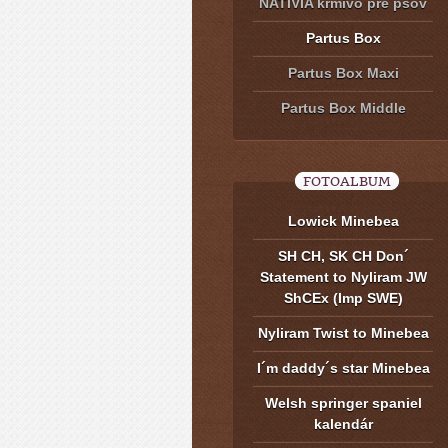
NATIVIA krmivo pre psov
Partus Box
Partus Box Maxi
Partus Box Middle
FOTOALBUM
Lowick Minebea
SH CH, SK CH Don´
Statement to Nyliram JW
ShCEx (Imp SWE)
Nyliram Twist to Minebea
I´m daddy´s star Minebea
Welsh springer spaniel
kalendár