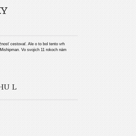
KY
osť cestovať. Ale o to bol tento vrh
 Mishipman. Vo svojich 11 rokoch nám
HU L