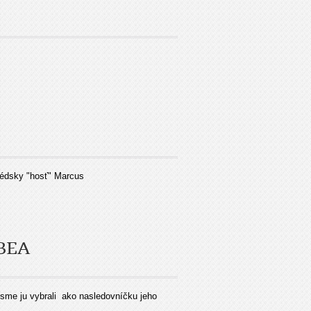
védsky "hosť" Marcus
BEA
me ju vybrali ako nasledovníčku jeho