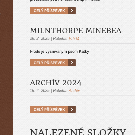
CELÝ PŘÍSPĚVEK
)
MILNTHORPE MINEBEA
26. 2. 2025
|
Rubrika:
Vrh M
Frodo je vysnívaným psom Katky
CELÝ PŘÍSPĚVEK
ARCHÍV 2024
15. 4. 2025
|
Rubrika:
Archív
CELÝ PŘÍSPĚVEK
NALEZENÉ SLOŽKY