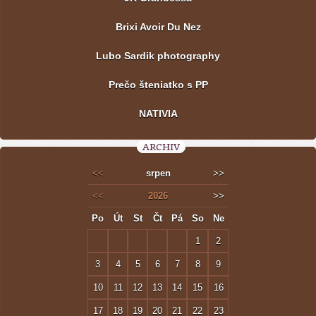
Brixi Avoir Du Nez
Lubo Sardik photography
Prečo šteniatko s PP
NATIVIA
ARCHIV
<<
srpen
>>
<<
2026
>>
Po
Út
St
Čt
Pá
So
Ne
1
2
3
4
5
6
7
8
9
10
11
12
13
14
15
16
17
18
19
20
21
22
23