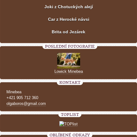
Joki z Chotuckých alejí
Car z Herocké návsi
Brita od Jezárek
POSLEDNÍ FOTOGRAFIE
Lowick Minebea
KONTAKT
Minebea
+421 905 712 360
olgaboros@gmail.com
TOPLIST
OBLÍBENÉ ODKAZY