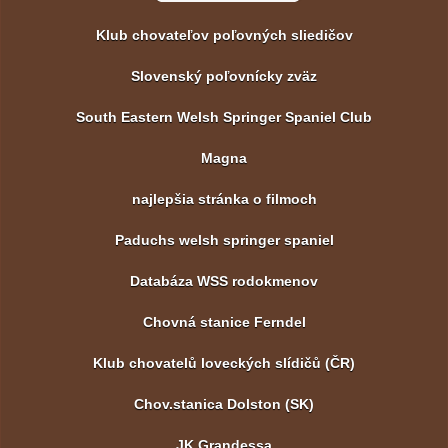
Klub chovateľov poľovných sliedičov
Slovenský poľovnícky zväz
South Eastern Welsh Springer Spaniel Club
Magna
najlepšia stránka o filmoch
Paduchs welsh springer spaniel
Databáza WSS rodokmenov
Chovná stanice Ferndel
Klub chovatelů loveckých slídičů (ČR)
Chov.stanica Dolston (SK)
JK Grandessa