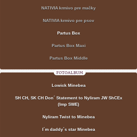
NATIVIA krmivo pre mačky
NATIVIA krmivo pre psov
Partus Box
Partus Box Maxi
Partus Box Middle
FOTOALBUM
Lowick Minebea
SH CH, SK CH Don´ Statement to Nyliram JW ShCEx
(Imp SWE)
Nyliram Twist to Minebea
I´m daddy´s star Minebea