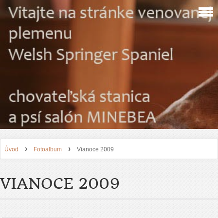
›
›
Úvod
Fotoalbum
Vianoce 2009
VIANOCE 2009