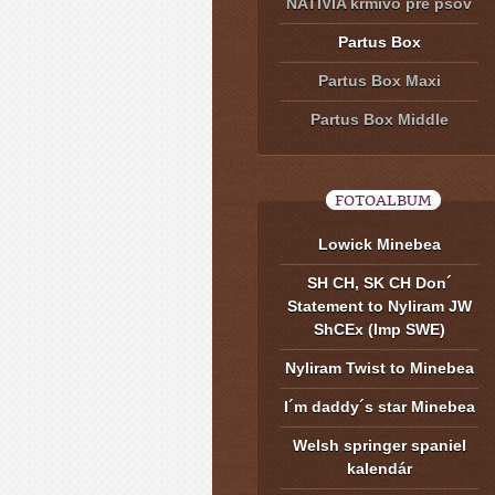
NATIVIA krmivo pre psov
Partus Box
Partus Box Maxi
Partus Box Middle
FOTOALBUM
Lowick Minebea
SH CH, SK CH Don´
Statement to Nyliram JW
ShCEx (Imp SWE)
Nyliram Twist to Minebea
I´m daddy´s star Minebea
Welsh springer spaniel
kalendár