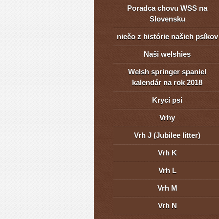
Poradca chovu WSS na
Slovensku
niečo z histórie našich psíkov
Naši welshies
Welsh springer spaniel
kalendár na rok 2018
Krycí psi
Vrhy
Vrh J (Jubilee litter)
Vrh K
Vrh L
Vrh M
Vrh N