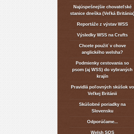
Najúspešnejšie chovateľské
stanice dneška (Veľká Británia
Reportáže z výstav WSS
Výsledky WSS na Crufts
Chcete použiť v chove
anglického welsha?
Podmienky cestovania so
psom (aj WSS) do vybraných
krajín
Pravidlá poľovných skúšok vo
Veľkej Británii
Skúšobné poriadky na
Slovensku
Odporúčame...
Welsh SOS