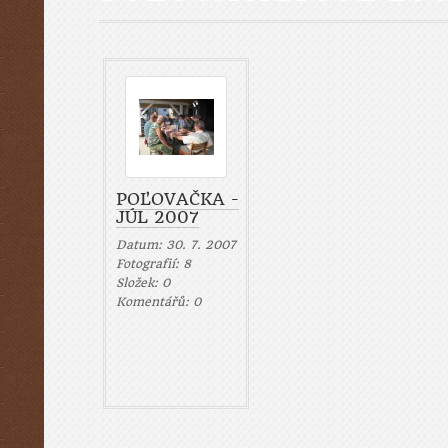
POĽOVAČKA -
JÚL 2007
Datum:
30. 7. 2007
Fotografií:
8
Složek:
0
Komentářů:
0