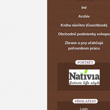
Iné
Archív
Kniha návštev (Guestbook)
Obchodné podmienky eshopu
Zbrane a psy uľahčujú
poľovníkom prácu
PORTRÉT
PŘIHLÁŠENÍ
Login: