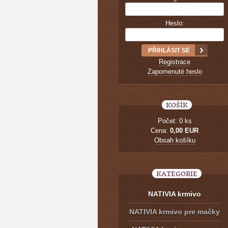
Heslo:
Registrace
Zapomenuté heslo
KOŠÍK
Počet: 0 ks
Cena:
0,00 EUR
Obsah košíku
KATEGORIE
NATIVIA krmivo
NATIVIA krmivo pre mačky