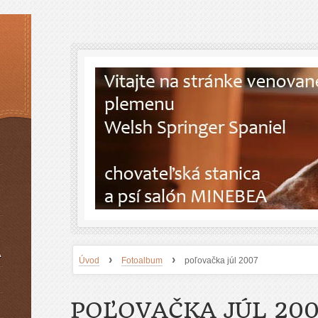
A
›
›
Úvod
Fotoalbum
poľovačka júl 2007
POĽOVAČKA JÚL 20