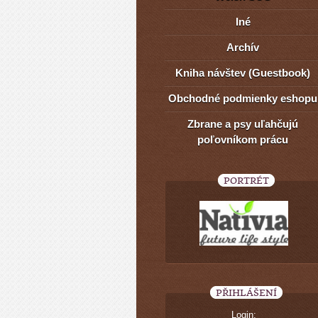
Iné
Archív
Kniha návštev (Guestbook)
Obchodné podmienky eshopu
Zbrane a psy uľahčujú
poľovníkom prácu
PORTRÉT
PŘIHLÁŠENÍ
Login: