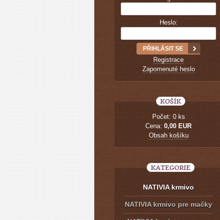
Heslo:
Registrace
Zapomenuté heslo
KOŠÍK
Počet: 0 ks
Cena:
0,00 EUR
Obsah košíku
KATEGORIE
NATIVIA krmivo
NATIVIA krmivo pre mačky