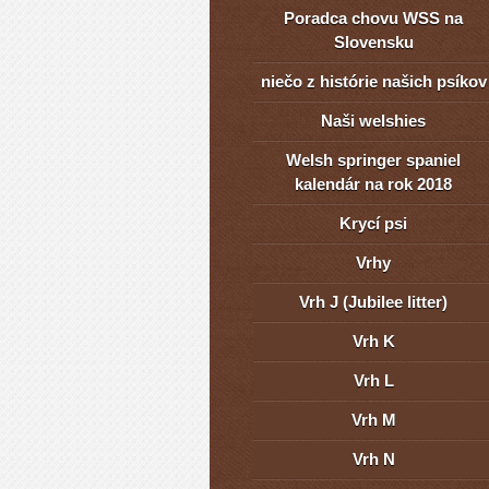
Poradca chovu WSS na
Slovensku
niečo z histórie našich psíkov
Naši welshies
Welsh springer spaniel
kalendár na rok 2018
Krycí psi
Vrhy
Vrh J (Jubilee litter)
Vrh K
Vrh L
Vrh M
Vrh N