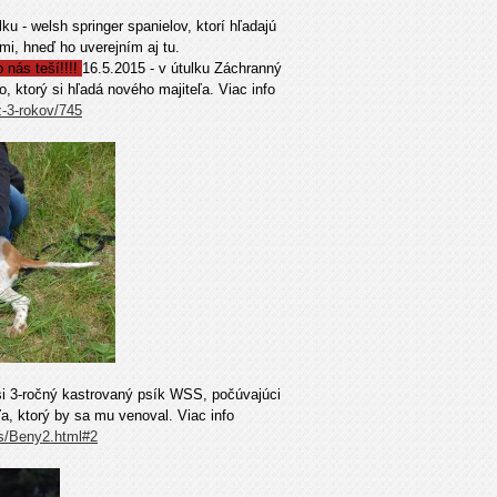
u - welsh springer spanielov, ktorí hľadajú
i, hneď ho uverejním aj tu.
 nás teší!!!!
16.5.2015 - v útulku Záchranný
 ktorý si hľadá nového majiteľa. Viac info
z-3-rokov/745
asi 3-ročný kastrovaný psík WSS, počúvajúci
a, ktorý by sa mu venoval. Viac info
s/Beny2.html#2