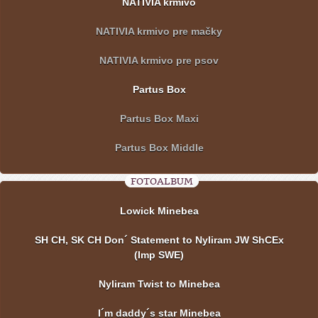
NATIVIA krmivo
NATIVIA krmivo pre mačky
NATIVIA krmivo pre psov
Partus Box
Partus Box Maxi
Partus Box Middle
FOTOALBUM
Lowick Minebea
SH CH, SK CH Don´ Statement to Nyliram JW ShCEx
(Imp SWE)
Nyliram Twist to Minebea
I´m daddy´s star Minebea