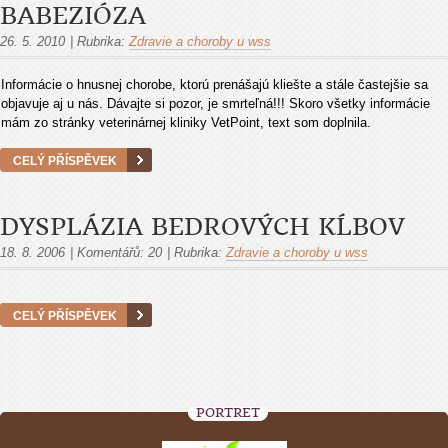
BABEZIÓZA
26. 5. 2010
|
Rubrika:
Zdravie a choroby u wss
Informácie o hnusnej chorobe, ktorú prenášajú kliešte a stále častejšie sa
objavuje aj u nás. Dávajte si pozor, je smrteľná!!! Skoro všetky informácie
mám zo stránky veterinárnej kliniky VetPoint, text som doplnila.
CELÝ PŘÍSPĚVEK
DYSPLÁZIA BEDROVÝCH KĹBOV
18. 8. 2006
|
Komentářů:
20
|
Rubrika:
Zdravie a choroby u wss
CELÝ PŘÍSPĚVEK
PORTRÉT