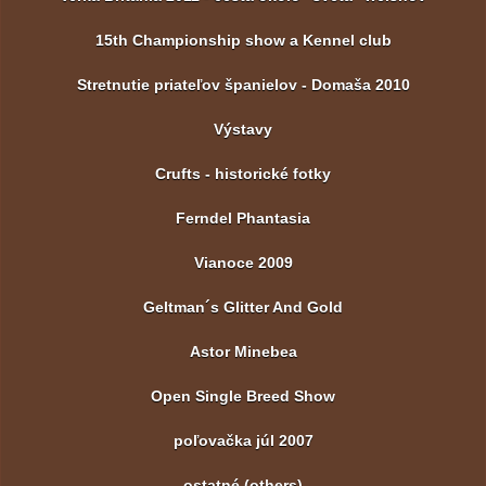
15th Championship show a Kennel club
Stretnutie priateľov španielov - Domaša 2010
Výstavy
Crufts - historické fotky
Ferndel Phantasia
Vianoce 2009
Geltman´s Glitter And Gold
Astor Minebea
Open Single Breed Show
poľovačka júl 2007
ostatné (others)