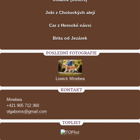
Joki z Chotuckých alejí
Car z Herocké návsi
Brita od Jezárek
POSLEDNÍ FOTOGRAFIE
Lowick Minebea
KONTAKT
Minebea
+421 905 712 360
olgaboros@gmail.com
TOPLIST