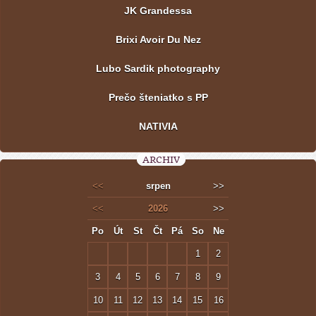
JK Grandessa
Brixi Avoir Du Nez
Lubo Sardik photography
Prečo šteniatko s PP
NATIVIA
ARCHIV
<<
srpen
>>
<<
2026
>>
Po
Út
St
Čt
Pá
So
Ne
1
2
3
4
5
6
7
8
9
10
11
12
13
14
15
16