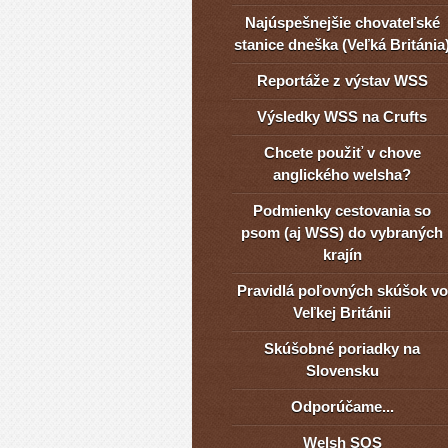
Najúspešnejšie chovateľské
stanice dneška (Veľká Británia
Reportáže z výstav WSS
Výsledky WSS na Crufts
Chcete použiť v chove
anglického welsha?
Podmienky cestovania so
psom (aj WSS) do vybraných
krajín
Pravidlá poľovných skúšok vo
Veľkej Británii
Skúšobné poriadky na
Slovensku
Odporúčame...
Welsh SOS