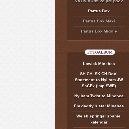
NATIVIA krmivo pre psov
Partus Box
Partus Box Maxi
Partus Box Middle
FOTOALBUM
Lowick Minebea
SH CH, SK CH Don´
Statement to Nyliram JW
ShCEx (Imp SWE)
Nyliram Twist to Minebea
I´m daddy´s star Minebea
Welsh springer spaniel
kalendár