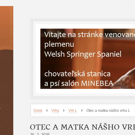
A
›
›
›
Úvod
Vrhy
Vrh L
Otec a matka nášho vrhu L
OTEC A MATKA NÁŠHO VR
26. 2. 2025