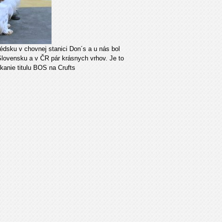
védsku v chovnej stanici Don´s a u nás bol
Slovensku a v ČR pár krásnych vrhov. Je to
kanie titulu BOS na Crufts