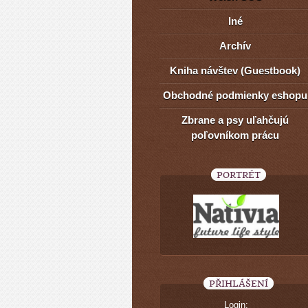
Iné
Archív
Kniha návštev (Guestbook)
Obchodné podmienky eshopu
Zbrane a psy uľahčujú
poľovníkom prácu
PORTRÉT
PŘIHLÁŠENÍ
Login: