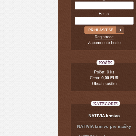
Heslo:
Registrace
Zapomenuté heslo
KOŠÍK
Počet: 0 ks
Cena:
0,00 EUR
Obsah košíku
KATEGORIE
NATIVIA krmivo
NATIVIA krmivo pre mačky