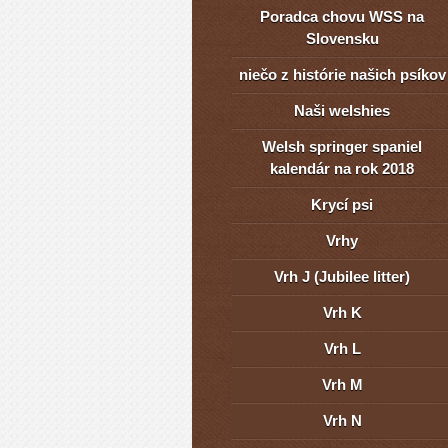
Poradca chovu WSS na
Slovensku
niečo z histórie našich psíkov
Naši welshies
Welsh springer spaniel
kalendár na rok 2018
Krycí psi
Vrhy
Vrh J (Jubilee litter)
Vrh K
Vrh L
Vrh M
Vrh N