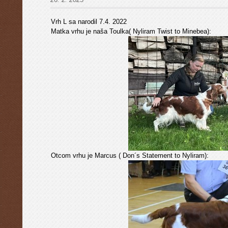
Vrh L sa narodil 7.4. 2022
Matka vrhu je naša Toulka( Nyliram Twist to Minebea):
Otcom vrhu je Marcus ( Don´s Statement to Nyliram):