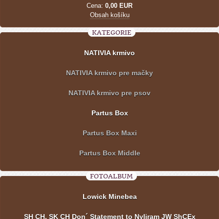
Cena:
0,00 EUR
Obsah košíku
KATEGORIE
NATIVIA krmivo
NATIVIA krmivo pre mačky
NATIVIA krmivo pre psov
Partus Box
Partus Box Maxi
Partus Box Middle
FOTOALBUM
Lowick Minebea
SH CH, SK CH Don´ Statement to Nyliram JW ShCEx