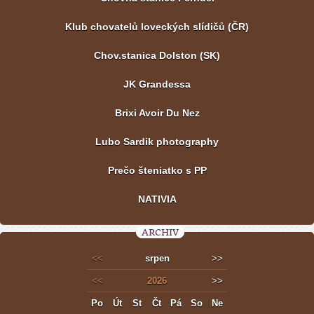
Klub chovatelů loveckých slídičů (ČR)
Chov.stanica Dolston (SK)
JK Grandessa
Brixi Avoir Du Nez
Lubo Sardik photography
Prečo šteniatko s PP
NATIVIA
ARCHIV
<<
srpen
>>
<<
2026
>>
Po
Út
St
Čt
Pá
So
Ne