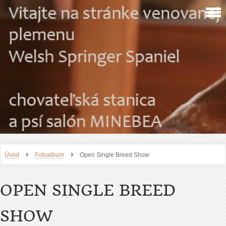
›
›
Úvod
Fotoalbum
Open Single Breed Show
OPEN SINGLE BREED
SHOW