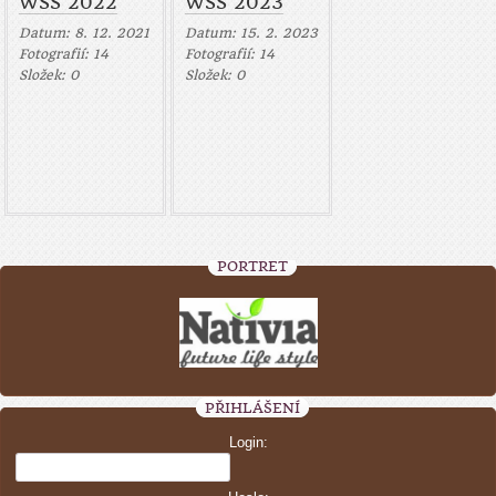
WSS 2022
WSS 2023
Datum:
8. 12. 2021
Datum:
15. 2. 2023
Fotografií:
14
Fotografií:
14
Složek:
0
Složek:
0
PORTRÉT
PŘIHLÁŠENÍ
Login: