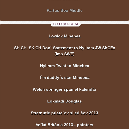
Partus Box Middle
FOTOALBUM
Lowick Minebea
SH CH, SK CH Don´ Statement to Nyliram JW ShCEx
(Imp SWE)
Nyliram Twist to Minebea
I´m daddy´s star Minebea
Welsh springer spaniel kalendár
Lokmadi Douglas
Stretnutie priateľov sliedičov 2013
Veľká Británia 2013 - pointers