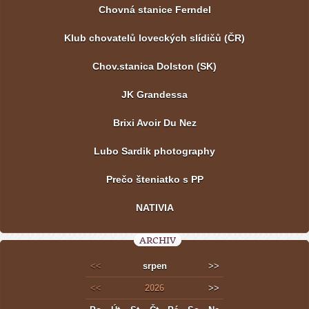
Chovná stanice Ferndel
Klub chovatelů loveckých slídičů (ČR)
Chov.stanica Dolston (SK)
JK Grandessa
Brixi Avoir Du Nez
Lubo Sardik photography
Prečo šteniatko s PP
NATIVIA
ARCHIV
<<
srpen
>>
<<
2026
>>