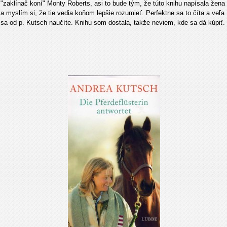
"zaklínač koní" Monty Roberts, asi to bude tým, že túto knihu napísala žena
a myslím si, že tie vedia koňom lepšie rozumieť. Perfektne sa to číta a veľa
sa od p. Kutsch naučíte. Knihu som dostala, takže neviem, kde sa dá kúpiť.