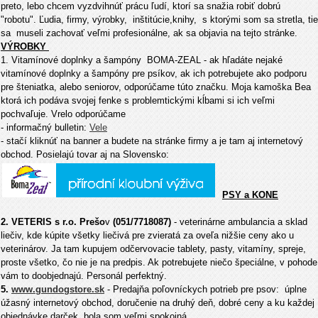
preto, lebo chcem vyzdvihnúť prácu ľudí, ktorí sa snažia robiť dobrú
"robotu". Ľudia, firmy, výrobky, inštitúcie,knihy, s ktorými som sa stretla, tie
sa museli zachovať veľmi profesionálne, ak sa objavia na tejto stránke.
VÝROBKY
1. Vitamínové doplnky a šampóny BOMA-ZEAL - ak hľadáte nejaké
vitamínové doplnky a šampóny pre psíkov, ak ich potrebujete ako podporu
pre šteniatka, alebo seniorov, odporúčame túto značku. Moja kamoška Bea
ktorá ich podáva svojej fenke s problemtickými kĺbami si ich veľmi
pochvaľuje. Vrelo odporúčame
- informačný bulletin:
Vele
- stačí kliknúť na banner a budete na stránke firmy a je tam aj internetový
obchod. Posielajú tovar aj na Slovensko:
PSY a KONE
2. VETERIS s r.o. Prešo
v
(051/7718087)
- veterinárne ambulancia a sklad
liečiv, kde kúpite všetky liečivá pre zvieratá za oveľa nižšie ceny ako u
veterinárov. Ja tam kupujem odčervovacie tablety, pasty, vitamíny, spreje,
proste všetko, čo nie je na predpis. Ak potrebujete niečo špeciálne, v pohode
vám to doobjednajú. Personál perfektný.
5.
www.gundogstore.sk
- Predajňa poľovníckych potrieb pre psov: úplne
úžasný internetový obchod, doručenie na druhý deň, dobré ceny a ku každej
objednávke darček, bola som veľmi spokojná