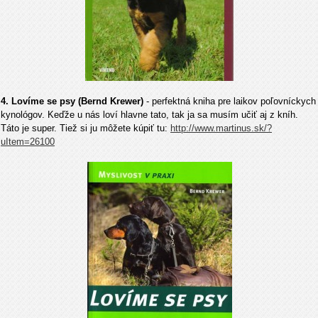
4. Lovíme se psy (Bernd Krewer)
- perfektná kniha pre laikov poľovníckych
kynológov. Keďže u nás loví hlavne tato, tak ja sa musím učiť aj z kníh.
Táto je super. Tiež si ju môžete kúpiť tu:
http://www.martinus.sk/?
uItem=26100