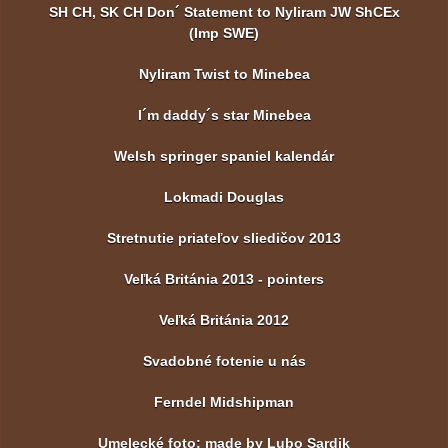
SH CH, SK CH Don´ Statement to Nyliram JW ShCEx
(Imp SWE)
Nyliram Twist to Minebea
I´m daddy´s star Minebea
Welsh springer spaniel kalendár
Lokmadi Douglas
Stretnutie priateľov sliedičov 2013
Veľká Británia 2013 - pointers
Veľká Británia 2012
Svadobné fotenie u nás
Ferndel Midshipman
Umelecké foto: made by Lubo Sardik