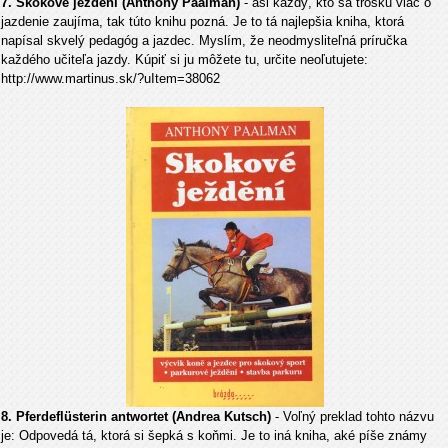
7. Skokové ježdění (Anthony Paalman)
- asi každý, kto sa trošku viac o
jazdenie zaujíma, tak túto knihu pozná. Je to tá najlepšia kniha, ktorá
napísal skvelý pedagóg a jazdec. Myslím, že neodmysliteľná príručka
každého učiteľa jazdy. Kúpiť si ju môžete tu, určite neoľutujete:
http://www.martinus.sk/?uItem=38062
8. P
ferdefl
üsterin antwortet (Andrea Kutsch)
- Voľný preklad tohto názvu
je: Odpovedá tá, ktorá si šepká s koňmi. Je to iná kniha, aké píše známy