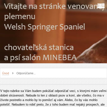
›
Úvod
Odporúčame...
V tejto rubrike sa Vám budem pokúšať odporúčať veci, s ktorými mám veľmi
dobré skúsenosti. Nebude to len z oblasti psov a koní, ale všetko, čo ma v
živote postretlo a mohlo by to pomôcť aj vám. Alebo, čo by vás mohlo
potešiť. Nebudem to robiť preto, že z toho budem mať nejaký prospech, ale