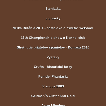
Šteniatka
vlohovky
Veľká Británia 2011 - cesta okolo "sveta" welshov
15th Championship show a Kennel club
Stretnutie priateľov španielov - Domaša 2010
Výstavy
Crufts - historické fotky
Ferndel Phantasia
Vianoce 2009
Geltman´s Glitter And Gold
Astor Minebea