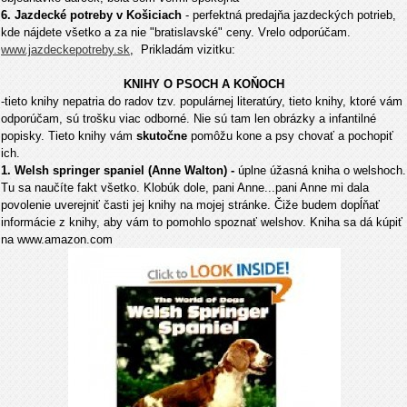
6. Jazdecké potreby v Košiciach
- perfektná predajňa jazdeckých potrieb,
kde nájdete všetko a za nie "bratislavské" ceny. Vrelo odporúčam.
www.jazdeckepotreby.sk
, Prikladám vizitku:
KNIHY O PSOCH A KOŇOCH
-tieto knihy nepatria do radov tzv. populárnej literatúry, tieto knihy, ktoré vám
odporúčam, sú trošku viac odborné. Nie sú tam len obrázky a infantilné
popisky. Tieto knihy vám
skutočne
pomôžu kone a psy chovať a pochopiť
ich.
1. Welsh springer spaniel (Anne Walton) -
úplne úžasná kniha o welshoch.
Tu sa naučíte fakt všetko. Klobúk dole, pani Anne...pani Anne mi dala
povolenie uverejniť časti jej knihy na mojej stránke. Čiže budem dopĺňať
informácie z knihy, aby vám to pomohlo spoznať welshov. Kniha sa dá kúpiť
na www.amazon.com