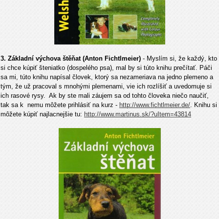
3. Základní výchova štěňat (Anton Fichtlmeier)
- Myslím si, že každý, kto
si chce kúpiť šteniatko (dospelého psa), mal by si túto knihu prečítať. Páči
sa mi, túto knihu napísal človek, ktorý sa nezameriava na jedno plemeno a
tým, že už pracoval s mnohými plemenami, vie ich rozlíšiť a uvedomuje si
ich rasové rysy. Ak by ste mali záujem sa od tohto človeka niečo naučiť,
tak sa k nemu môžete prihlásiť na kurz -
http://www.fichtlmeier.de/
. Knihu si
môžete kúpiť najlacnejšie tu:
http://www.martinus.sk/?uItem=43814