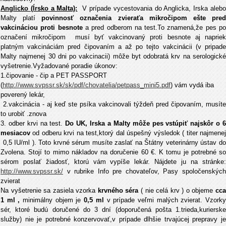
Anglicko (Írsko a Malta):
V prípade vycestovania do Anglicka, Irska aleb
Malty platí
povinnosť označenia zvieraťa mikročipom ešte pre
vakcináciou proti besnote
a pred odberom na test.To znamená,že pes p
označení mikročipom
musí byť vakcinovaný proti besnote aj naprie
platným vakcináciám pred čipovaním a až po tejto vakcinácii (v pripade
Malty najmenej 30 dni po vakcinacii) môže byt odobratá krv na serologické
vyšetrenie.Vyžadované poradie úkonov:
1.čipovanie - čip a PET PASSPORT
(
http://www.svpssr.sk/sk/pdf/chovatelia/petpass_mini5.pdf
) vám vydá iba
poverený lekár,
2.vakcinácia - aj keď ste psíka vakcinovali týždeň pred čipovaním, musíte
to urobiť .znova
3. odber krvi na test.
Do UK, Irska a Malty môže pes vstúpiť najskôr o 
mesiacov
od odberu krvi na test,ktorý dal úspešný výsledok ( titer najmenej
0,5 IU/ml ). Toto krvné sérum musíte zaslať na Štátny veterinárny ústav do
Zvolena. Stojí to mimo nákladov na doručenie 60 €. K tomu je potrebné so
sérom poslať žiadosť, ktorú vám vypíše lekár. Nájdete ju na stránke:
http://www.svpssr.sk/
v rubrike Info pre chovateľov, Pasy spoločenských
zvierat
Na vyšetrenie sa zasiela vzorka
krvného séra
( nie celá krv ) o objeme
cc
1 ml ,
minimálny objem je
0,5 ml
v prípade veľmi malých zvierat. Vzork
sér, ktoré budú doručené do 3 dní (doporučená pošta 1.trieda,kurierske
služby) nie je potrebné konzervovať,v prípade dlhšie trvajúcej prepravy je