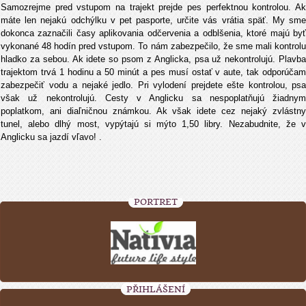
Samozrejme pred vstupom na trajekt prejde pes perfektnou kontrolou. Ak
máte len nejakú odchýlku v pet pasporte, určite vás vrátia späť. My sme
dokonca zaznačili časy aplikovania odčervenia a odblšenia, ktoré majú byť
vykonané 48 hodín pred vstupom. To nám zabezpečilo, že sme mali kontrolu
hladko za sebou. Ak idete so psom z Anglicka, psa už nekontrolujú. Plavba
trajektom trvá 1 hodinu a 50 minút a pes musí ostať v aute, tak odporúčam
zabezpečiť vodu a nejaké jedlo. Pri vylodení prejdete ešte kontrolou, psa
však už nekontrolujú. Cesty v Anglicku sa nespoplatňujú žiadnym
poplatkom, ani diaľničnou známkou. Ak však idete cez nejaký zvlástny
tunel, alebo dlhý most, vypýtajú si mýto 1,50 libry. Nezabudnite, že v
Anglicku sa jazdí vľavo!
.
PORTRÉT
PŘIHLÁŠENÍ