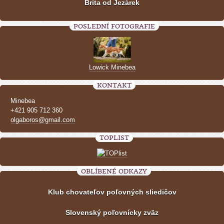
Brita od Jezárek
POSLEDNÍ FOTOGRAFIE
Lowick Minebea
KONTAKT
Minebea
+421 905 712 360
olgaboros@gmail.com
TOPLIST
OBLÍBENÉ ODKAZY
Klub chovateľov poľovných sliedičov
Slovenský poľovnícky zväz