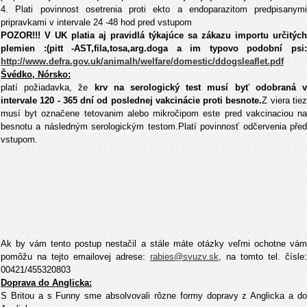
4. Plati povinnost osetrenia proti ekto a endoparazitom predpisanymi
pripravkami v intervale 24 -48 hod pred vstupom
POZOR!!!
V UK platia aj pravidlá týkajúce sa zákazu importu určitých
plemien
:(pitt -AST,fila,tosa,arg.doga a im typovo podobní psi:
http://www.defra.gov.uk/animalh/welfare/domestic/ddogsleaflet.pdf
Švédko, Nórsko:
platí požiadavka, že
krv na serologický test musí byť odobraná 
intervale 120 - 365 dní od poslednej vakcinácie proti besnote.
Z viera tie
musí byt označene tetovanim alebo mikročipom este pred vakcinaciou na
besnotu a následným serologickým testom.Platí povinnosť odčervenia před
vstupom.
Ak by vám tento postup nestačil a stále máte otázky veľmi ochotne vám
pomôžu na tejto emailovej adrese:
rabies@svuzv.sk
, na tomto tel. čísle:
00421/455320803
Doprava do Anglicka:
S Britou a s Funny sme absolvovali rôzne formy dopravy z Anglicka a do