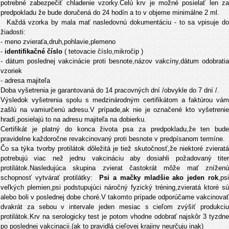
potrebné zabezpečiť chladenie vzorky.Celú krv je možné posielať len za
predpokladu že bude doručená do 24 hodín a to v objeme minimálne 2 ml.
Každá vzorka by mala mať nasledovnú dokumentáciu - to sa vpisuje d
žiadosti:
- meno zvieraťa,druh,pohlavie,plemeno
-
identifikačné číslo
( tetovacie číslo,mikročip )
- dátum poslednej vakcinácie proti besnote,názov vakcíny,dátum odobratia
vzoriek
- adresa majiteľa
Doba vyšetrenia je garantovaná do 14 pracovných dní /obvykle do 7 dní /.
Výsledok vyšetrenia spolu s medzinárodným certifikátom a faktúrou vám
zašlú na vamiurčenú adresu.V prípade,ak nie je označené kto vyšetrenie
hradí,posielajú to na adresu majiteľa na dobierku.
Certifikát je platný do konca života psa za predpokladu,že ten bude
pravidelne každoročne revakcinovaný proti besnote v predpísanom termíne.
Čo sa týka tvorby protilátok dôležitá je tiež skutočnosť,že niektoré zvieratá
potrebujú viac než jednu vakcináciu aby dosiahli požadovaný titer
protilátok.Nasledujúca skupina zvierat častokrát môže mať zníženú
schopnosť vytvárať protilátky:
Psi a mačky mladšie ako jeden rok
,ps
veľkých plemien,psi podstupujúci náročný fyzický tréning,zvieratá ktoré sú
alebo boli v poslednej dobe choré.V takomto prípade odporúčame vakcinovať
dvakrát za sebou v intervale jeden mesiac s cieľom zvýšiť produkciu
protilátok.Krv na serologicky test je potom vhodne odobrať najskôr 3 tyzdne
po poslednej vakcinacii.(ak to pravidlá cieľovej krajiny neurčuju inak)