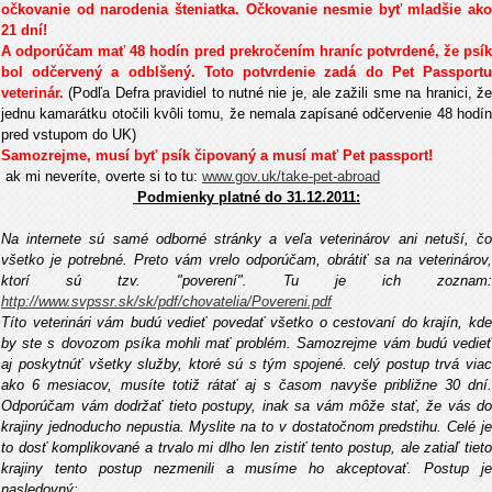
očkovanie od narodenia šteniatka. Očkovanie nesmie byť mladšie ako
21 dní!
A odporúčam mať 48 hodín pred prekročením hraníc potvrdené, že psík
bol odčervený a odblšený. Toto potvrdenie zadá do Pet Passportu
veterinár.
(Podľa Defra pravidiel to nutné nie je, ale zažili sme na hranici, ž
jednu kamarátku otočili kvôli tomu, že nemala zapísané odčervenie 48 hodín
pred vstupom do UK)
Samozrejme, musí byť psík čipovaný a musí mať Pet passport!
ak mi neveríte, overte si to tu:
www.gov.uk/take-pet-abroad
Podmienky platné do 31.12.2011:
Na internete sú samé odborné stránky a veľa veterinárov ani netuší, čo
všetko je potrebné. Preto vám vrelo odporúčam, obrátiť sa na veterinárov,
ktorí sú tzv. "poverení". Tu je ich zoznam:
http://www.svpssr.sk/sk/pdf/chovatelia/Povereni.pdf
Títo veterinári vám budú vedieť povedať všetko o cestovaní do krajín, kde
by ste s dovozom psíka mohli mať problém. Samozrejme vám budú vedieť
aj poskytnúť všetky služby, ktoré sú s tým spojené. celý postup trvá viac
ako 6 mesiacov, musíte totiž rátať aj s časom navyše približne 30 dní.
Odporúčam vám dodržať tieto postupy, inak sa vám môže stať, že vás do
krajiny jednoducho nepustia. Myslite na to v dostatočnom predstihu. Celé je
to dosť komplikované a trvalo mi dlho len zistiť tento postup, ale zatiaľ tieto
krajiny tento postup nezmenili a musíme ho akceptovať. Postup je
nasledovný: