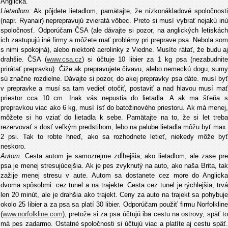
Anglicka.
Lietadlom:
Ak pôjdete lietadlom, pamätajte, že nízkonákladové spoločnosti
(napr. Ryanair) neprepravujú zvieratá vôbec. Preto si musí vybrať nejakú inú
spoločnosť. Odporúčam ČSA (ale dávajte si pozor, na anglických letiskách
ich zastupujú iné firmy a môžete mať problémy pri preprave psa. Nebola som
s nimi spokojná), alebo niektoré aerolinky z Viedne. Musíte rátať, že budu aj
drahšie. ČSA (
www.csa.cz
) si účtuje 10 libier za 1 kg psa (nezabudnit
prirátať prepravku). Čiže ak prepravujete čivavu, alebo nemeckú dogu, sumy
sú značne rozdielne. Dávajte si pozor, do akej prepravky psa dáte. musí byť
v prepravke a musí sa tam vedieť otočiť, postaviť a nad hlavou musí mať
priestor cca 10 cm. Inak vás nepustia do lietadla. A ak ma šťeňa s
prepravkou viac ako 6 kg, musí ísť do batožinového priestoru. Ak má menej,
môžete si ho vziať do lietadla k sebe. Pamätajte na to, že si let treba
rezervovať s dosť veľkým predstihom, lebo na palube lietadla môžu byť max.
2 psi. Tak to robte hneď, ako sa rozhodnete letieť, niekedy môže byť
neskoro.
Autom:
Cesta autom je samozrejme zdĺhejšia, ako lietadlom, ale zase pre
psa je menej stresujúcejšia. Ak je pes zvyknutý na auto, ako naša Brita, tak
zažije menej stresu v aute. Autom sa dostanete cez more do Anglicka
dvoma spôsobmi: cez tunel a na trajekte. Cesta cez tunel je rýchlejšia, trvá
len 20 minút, ale je drahšia ako trajekt. Ceny za auto na trajekt sa pohybuje
okolo 25 libier a za psa sa platí 30 libier. Odporúčam použiť firmu Norfolkline
(
www.norfolkline.com
), pretože si za psa účtujú iba cestu na ostrovy, späť to
má pes zadarmo. Ostatné spoločnosti si účtujú viac a platíte aj cestu späť.