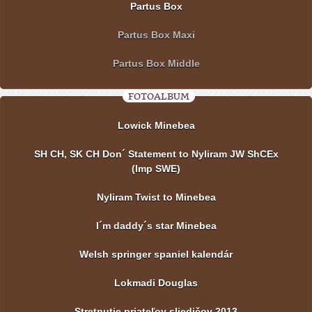
Partus Box
Partus Box Maxi
Partus Box Middle
FOTOALBUM
Lowick Minebea
SH CH, SK CH Don´ Statement to Nyliram JW ShCEx
(Imp SWE)
Nyliram Twist to Minebea
I´m daddy´s star Minebea
Welsh springer spaniel kalendár
Lokmadi Douglas
Stretnutie priateľov sliedičov 2013