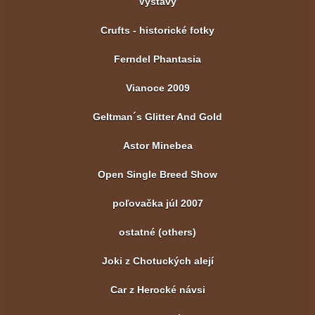
Výstavy
Crufts - historické fotky
Ferndel Phantasia
Vianoce 2009
Geltman´s Glitter And Gold
Astor Minebea
Open Single Breed Show
poľovačka júl 2007
ostatné (others)
Joki z Chotuckých alejí
Car z Herocké návsi