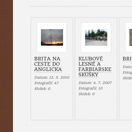
BRITA NA
KLUBOVÉ
BR
CESTE DO
LESNÉ A
Dat
ANGLICKA
FARBIARSKE
Fotog
SKÚŠKY
Datum:
12. 5. 2010
Slož
Datum:
4. 7. 2007
Fotografií:
47
Fotografií:
10
Složek:
0
Složek:
0