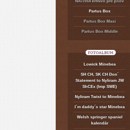
NATIVIA krmivo pre psov
Partus Box
Partus Box Maxi
Partus Box Middle
FOTOALBUM
Lowick Minebea
SH CH, SK CH Don´
Statement to Nyliram JW
ShCEx (Imp SWE)
Nyliram Twist to Minebea
I´m daddy´s star Minebea
Welsh springer spaniel
kalendár