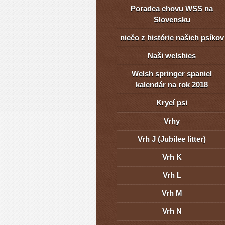
Poradca chovu WSS na
Slovensku
niečo z histórie našich psíkov
Naši welshies
Welsh springer spaniel
kalendár na rok 2018
Krycí psi
Vrhy
Vrh J (Jubilee litter)
Vrh K
Vrh L
Vrh M
Vrh N