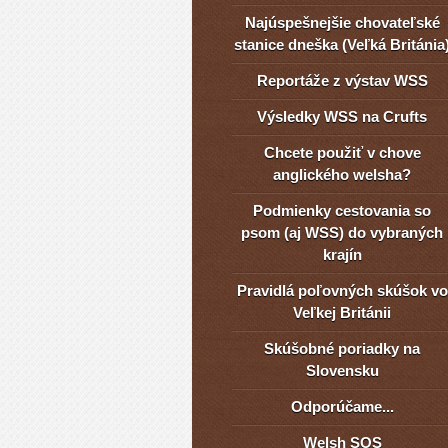
Najúspešnejšie chovateľské
stanice dneška (Veľká Británia
Reportáže z výstav WSS
Výsledky WSS na Crufts
Chcete použiť v chove
anglického welsha?
Podmienky cestovania so
psom (aj WSS) do vybraných
krajín
Pravidlá poľovných skúšok vo
Veľkej Británii
Skúšobné poriadky na
Slovensku
Odporúčame...
Welsh SOS