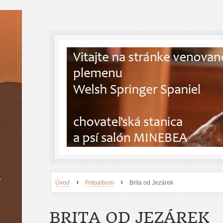
A
›
›
Úvod
Fotoalbum
Brita od Jezárek
BRITA OD JEZÁREK