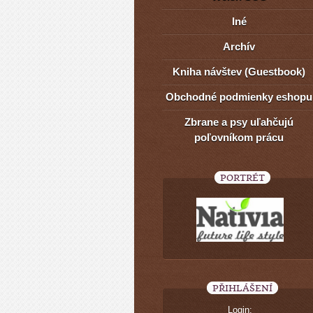
Iné
Archív
Kniha návštev (Guestbook)
Obchodné podmienky eshopu
Zbrane a psy uľahčujú
poľovníkom prácu
PORTRÉT
PŘIHLÁŠENÍ
Login: