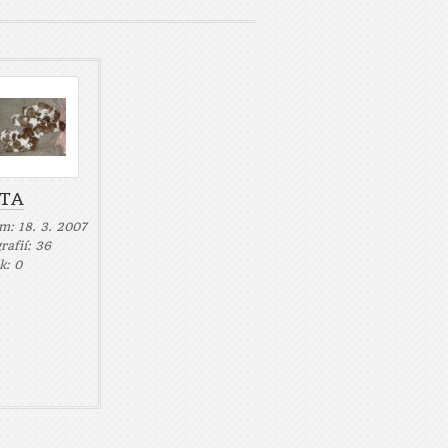
ITA
um:
18. 3. 2007
rafií:
36
ek:
0