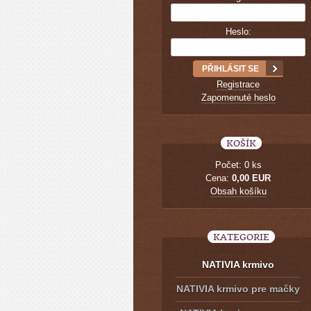
Heslo:
Registrace
Zapomenuté heslo
KOŠÍK
Počet: 0 ks
Cena:
0,00 EUR
Obsah košíku
KATEGORIE
NATIVIA krmivo
NATIVIA krmivo pre mačky