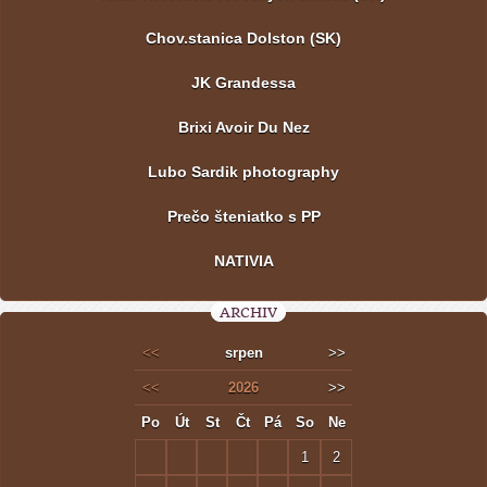
Chov.stanica Dolston (SK)
JK Grandessa
Brixi Avoir Du Nez
Lubo Sardik photography
Prečo šteniatko s PP
NATIVIA
ARCHIV
<<
srpen
>>
<<
2026
>>
Po
Út
St
Čt
Pá
So
Ne
1
2