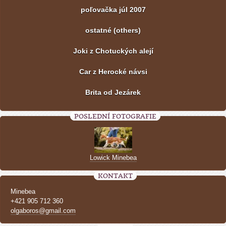
poľovačka júl 2007
ostatné (others)
Joki z Chotuckých alejí
Car z Herocké návsi
Brita od Jezárek
POSLEDNÍ FOTOGRAFIE
Lowick Minebea
KONTAKT
Minebea
+421 905 712 360
olgaboros@gmail.com