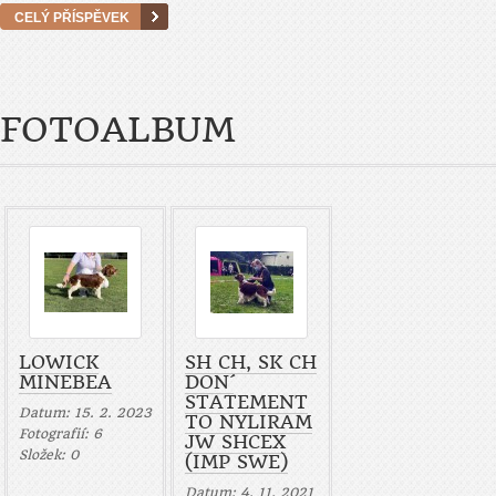
CELÝ PŘÍSPĚVEK
FOTOALBUM
LOWICK
SH CH, SK CH
MINEBEA
DON´
STATEMENT
Datum:
15. 2. 2023
TO NYLIRAM
Fotografií:
6
JW SHCEX
Složek:
0
(IMP SWE)
Datum:
4. 11. 2021