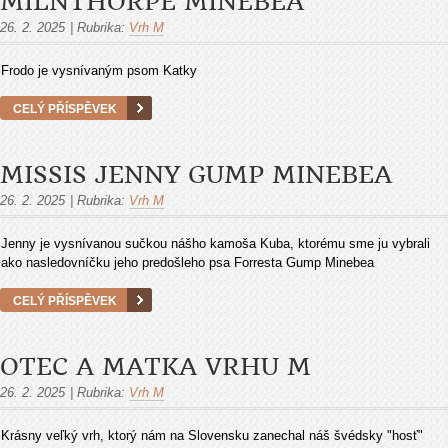
MILNTHORPE MINEBEA
26. 2. 2025
|
Rubrika:
Vrh M
Frodo je vysnívaným psom Katky
CELÝ PŘÍSPĚVEK
MISSIS JENNY GUMP MINEBEA
26. 2. 2025
|
Rubrika:
Vrh M
Jenny je vysnívanou sučkou nášho kamoša Kuba, ktorému sme ju vybrali
ako nasledovníčku jeho predošleho psa Forresta Gump Minebea
CELÝ PŘÍSPĚVEK
OTEC A MATKA VRHU M
26. 2. 2025
|
Rubrika:
Vrh M
Krásny veľký vrh, ktorý nám na Slovensku zanechal náš švédsky "hosť"