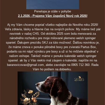
Penelopa je stále v pohybe
2.1.2026 - Prajeme Vám úspešný Nový rok 2026!
Aj my Vám chceme popriať všetko najlepšie do Nového roku 2026!
Veľa zdravia, lásky a hlavne čas na svojích psíkov. My máme tiež pár
noviniek v našej CHS. Od októbra 2025 som bola menovaná za
národného rozhodcu pre moje milované plemeno welsh springer
spaniel. Ďakujem prezídiu SKJ za túto možnosť. Ďalšou novinkou je,
že máme znova v ponuke pôrodné boxy pre zvieratá Partus Box,
podarilo sa mi nájsť výrobcu pre boxy a už si ho môžete objednať v
našom eshope. Taktiež máme v ponuke kalendár welsh springer
spaniel. ak by z Vás niekto mal záujem o kalendár, napíšte mi na
baranovicovao@gmail.com, alebo zavolajte na 0905 712 360. Rada
Vám ho pošlem na dobierku.