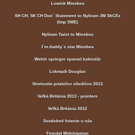
Lowick Minebea
SH CH, SK CH Don´ Statement to Nyliram JW ShCEx
(Imp SWE)
Nyliram Twist to Minebea
I´m daddy´s star Minebea
Welsh springer spaniel kalendár
Lokmadi Douglas
Stretnutie priateľov sliedičov 2013
Veľká Británia 2013 - pointers
Veľká Británia 2012
Svadobné fotenie u nás
Ferndel Midshipman