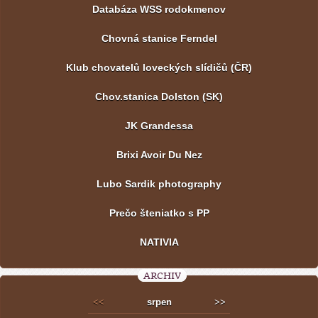
Databáza WSS rodokmenov
Chovná stanice Ferndel
Klub chovatelů loveckých slídičů (ČR)
Chov.stanica Dolston (SK)
JK Grandessa
Brixi Avoir Du Nez
Lubo Sardik photography
Prečo šteniatko s PP
NATIVIA
ARCHIV
<<
srpen
>>