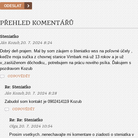
PŘEHLED KOMENTÁŘŮ
Steniatko
,
Ján Kozub
20. 7. 2024 8:24
Dobrý deň prajem. Mal by som záujem o šteniatko wss na poľovné účely ,
keďže moja sučka z chovnej stanice Vimbark má už 13 rokov a je už
v,,zaslúženom dôchodku,, potrebujem na prácu nového psíka. Ďakujem s
pozdravom Kozub
ODPOVĚDĚT
Re: Steniatko
,
Ján Kozub
20. 7. 2024 8:28
Zabudol som kontakt je 0902414119 Kozub
ODPOVĚDĚT
Re: Re: Steniatko
,
Olga
20. 7. 2024 10:54
Prosim vsetkych..nenechavajte mi komentare o ziadosti o steniatka v