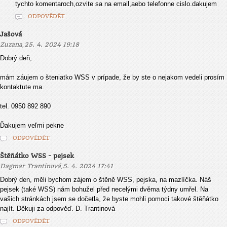
tychto komentaroch,ozvite sa na email,aebo telefonne cislo.dakujem
ODPOVĚDĚT
Jašová
,
Zuzana
25. 4. 2024 19:18
Dobrý deň,
mám záujem o šteniatko WSS v prípade, že by ste o nejakom vedeli prosím
kontaktute ma.
tel. 0950 892 890
Ďakujem veľmi pekne
ODPOVĚDĚT
Štěňátko WSS - pejsek
,
Dagmar Trantinová
5. 4. 2024 17:41
Dobrý den, měli bychom zájem o štěně WSS, pejska, na mazlíčka. Náš
pejsek (také WSS) nám bohužel před necelými dvěma týdny umřel. Na
vašich stránkách jsem se dočetla, že byste mohli pomoci takové štěňátko
najít. Děkuji za odpověď. D. Trantinová
ODPOVĚDĚT