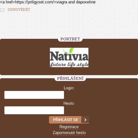
<a href=https://priligyset.com/>viagra and dapoxetine
ODPOVĚDĚT
PORTRÉT
PŘIHLÁŠENÍ
Login:
Heslo:
Registrace
Zapomenuté heslo