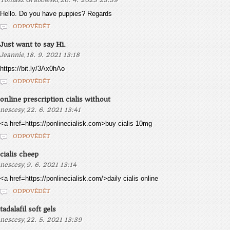
Tomasz Grabowski
26. 4. 2023 23:39
Hello. Do you have puppies? Regards
ODPOVĚDĚT
Just want to say Hi.
,
Jeannie
18. 9. 2021 13:18
https://bit.ly/3Ax0hAo
ODPOVĚDĚT
online prescription cialis without
,
nescesy
22. 6. 2021 13:41
<a href=https://ponlinecialisk.com>buy cialis 10mg
ODPOVĚDĚT
cialis cheep
,
nescesy
9. 6. 2021 13:14
<a href=https://ponlinecialisk.com/>daily cialis online
ODPOVĚDĚT
tadalafil soft gels
,
nescesy
22. 5. 2021 13:39