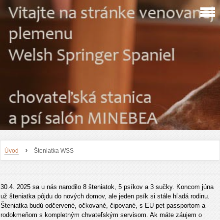
›
Úvod
Šteniatka WSS
30.4. 2025 sa u nás narodilo 8 šteniatok, 5 psíkov a 3 sučky. Koncom júna
už šteniatka pôjdu do nových domov, ale jeden psík si stále hľadá rodinu.
Šteniatka budú odčervené, očkované, čipované, s EU pet passportom a
rodokmeňom s kompletným chvateľským servisom. Ak máte záujem o