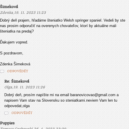
Šimeková
,
Zdenka
19. 11. 2023 11:23
Dobrý deň prajem, hľadáme šteniatko Welsh springer spaniel. Vedeli by ste
nas prosim odporučiť na overenych chovateľov, ktorí by aktuálne mali
šteniatka na predaj?
Ďakujem vopred.
S pozdravom,
Zdenka Šimeková
ODPOVĚDĚT
Re: Šimeková
,
Olga
19. 11. 2023 11:26
Dobrý deň, prosím napíšte mi na email baranovicovao@gmail.com a
napisem Vam stav na Slovensku so steniatkami.neviem Vam len tu
odpovedat,olga
ODPOVĚDĚT
Puppies
,