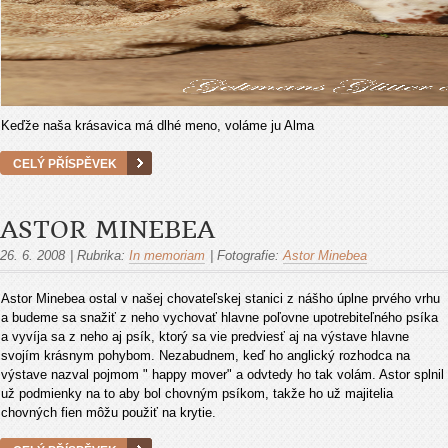
Keďže naša krásavica má dlhé meno, voláme ju Alma
CELÝ PŘÍSPĚVEK
ASTOR MINEBEA
26. 6. 2008
|
Rubrika:
In memoriam
|
Fotografie:
Astor Minebea
Astor Minebea ostal v našej chovateľskej stanici z nášho úplne prvého vrhu
a budeme sa snažiť z neho vychovať hlavne poľovne upotrebiteľného psíka
a vyvíja sa z neho aj psík, ktorý sa vie predviesť aj na výstave hlavne
svojím krásnym pohybom. Nezabudnem, keď ho anglický rozhodca na
výstave nazval pojmom " happy mover" a odvtedy ho tak volám. Astor splnil
už podmienky na to aby bol chovným psíkom, takže ho už majitelia
chovných fien môžu použiť na krytie.