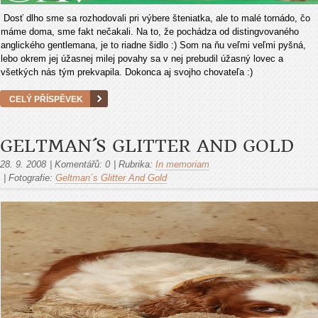
Dosť dlho sme sa rozhodovali pri výbere šteniatka, ale to malé tornádo, čo
máme doma, sme fakt nečakali. Na to, že pochádza od distingvovaného
anglického gentlemana, je to riadne šidlo :) Som na ňu veľmi veľmi pyšná,
lebo okrem jej úžasnej milej povahy sa v nej prebudil úžasný lovec a
všetkých nás tým prekvapila. Dokonca aj svojho chovateľa :)
CELÝ PŘÍSPĚVEK
GELTMAN´S GLITTER AND GOLD
28. 9. 2008
|
Komentářů:
0
|
Rubrika:
In memoriam
|
Fotografie:
Geltman´s Glitter And Gold