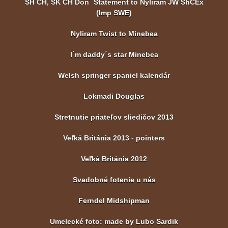
SH CH, SK CH Don´ Statement to Nyliram JW ShCEx
(Imp SWE)
Nyliram Twist to Minebea
I´m daddy´s star Minebea
Welsh springer spaniel kalendár
Lokmadi Douglas
Stretnutie priateľov sliedičov 2013
Veľká Británia 2013 - pointers
Veľká Británia 2012
Svadobné fotenie u nás
Ferndel Midshipman
Umelecké foto: made by Lubo Sardik