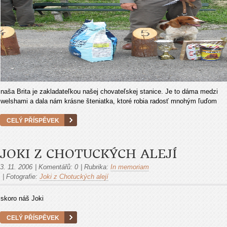
naša Brita je zakladateľkou našej chovateľskej stanice. Je to dáma medzi
welshami a dala nám krásne šteniatka, ktoré robia radosť mnohým ľuďom
CELÝ PŘÍSPĚVEK
JOKI Z CHOTUCKÝCH ALEJÍ
3. 11. 2006
|
Komentářů:
0
|
Rubrika:
In memoriam
|
Fotografie:
Joki z Chotuckých alejí
skoro náš Joki
CELÝ PŘÍSPĚVEK