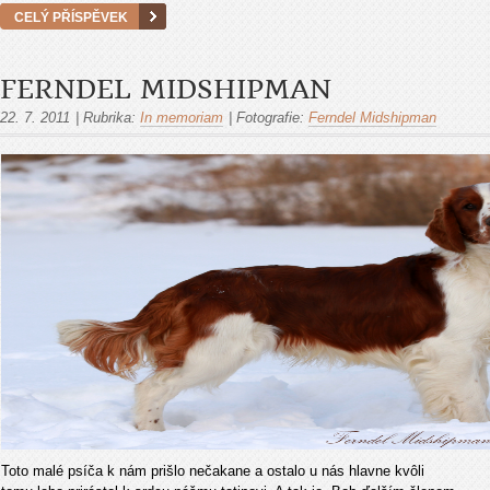
CELÝ PŘÍSPĚVEK
FERNDEL MIDSHIPMAN
22. 7. 2011
|
Rubrika:
In memoriam
|
Fotografie:
Ferndel Midshipman
Toto malé psíča k nám prišlo nečakane a ostalo u nás hlavne kvôli