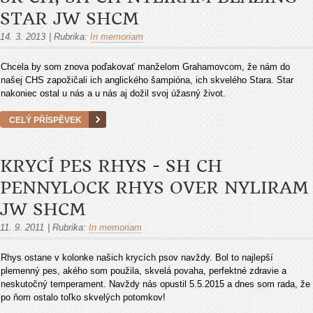
STAR JW SHCM
14. 3. 2013
|
Rubrika:
In memoriam
Chcela by som znova poďakovať manželom Grahamovcom, že nám do
našej CHS zapožičali ich anglického šampióna, ich skvelého Stara. Star
nakoniec ostal u nás a u nás aj dožil svoj úžasný život.
CELÝ PŘÍSPĚVEK
KRYCÍ PES RHYS - SH CH
PENNYLOCK RHYS OVER NYLIRAM
JW SHCM
11. 9. 2011
|
Rubrika:
In memoriam
Rhys ostane v kolonke našich krycích psov navždy. Bol to najlepší
plemenný pes, akého som použila, skvelá povaha, perfektné zdravie a
neskutočný temperament. Navždy nás opustil 5.5.2015 a dnes som rada, že
po ňom ostalo toľko skvelých potomkov!