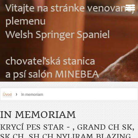
›
Úvod
In memoriam
IN MEMORIAM
KRYCÍ PES STAR - , GRAND CH SK,
SK CH, SH CH NYLIRAM BLAZING