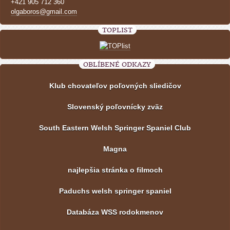
+421 905 712 360
olgaboros@gmail.com
TOPLIST
OBLÍBENÉ ODKAZY
Klub chovateľov poľovných sliedičov
Slovenský poľovnícky zväz
South Eastern Welsh Springer Spaniel Club
Magna
najlepšia stránka o filmoch
Paduchs welsh springer spaniel
Databáza WSS rodokmenov