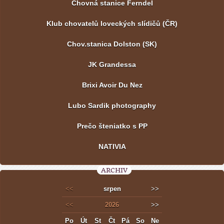
Chovná stanice Ferndel
Klub chovatelů loveckých slídičů (ČR)
Chov.stanica Dolston (SK)
JK Grandessa
Brixi Avoir Du Nez
Lubo Sardik photography
Prečo šteniatko s PP
NATIVIA
ARCHIV
<<
srpen
>>
<<
2026
>>
Po
Út
St
Čt
Pá
So
Ne