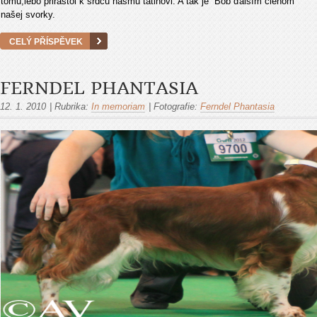
tomu,lebo prirástol k srdcu nášmu tatinovi. A tak je Bob ďalším členom
našej svorky.
CELÝ PŘÍSPĚVEK
FERNDEL PHANTASIA
12. 1. 2010
|
Rubrika:
In memoriam
|
Fotografie:
Ferndel Phantasia