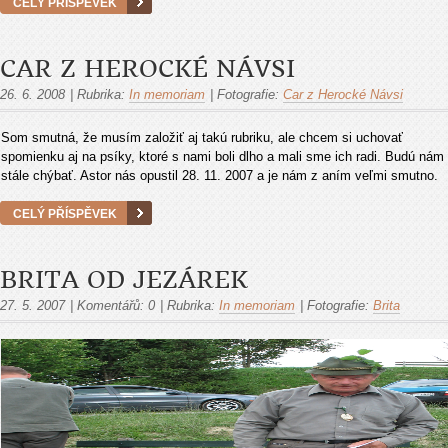
CELÝ PŘÍSPĚVEK
CAR Z HEROCKÉ NÁVSI
26. 6. 2008
|
Rubrika:
In memoriam
|
Fotografie:
Car z Herocké Návsi
Som smutná, že musím založiť aj takú rubriku, ale chcem si uchovať
spomienku aj na psíky, ktoré s nami boli dlho a mali sme ich radi. Budú nám
stále chýbať. Astor nás opustil 28. 11. 2007 a je nám z aním veľmi smutno.
CELÝ PŘÍSPĚVEK
BRITA OD JEZÁREK
27. 5. 2007
|
Komentářů:
0
|
Rubrika:
In memoriam
|
Fotografie:
Brita