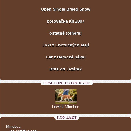
Open Single Breed Show
poľovačka júl 2007
ostatné (others)
Joki z Chotuckých alejí
Car z Herocké návsi
Brita od Jezárek
POSLEDNÍ FOTOGRAFIE
Lowick Minebea
KONTAKT
Minebea