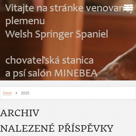
›
Úvod
2025
ARCHIV
NALEZENÉ PŘÍSPĚVKY