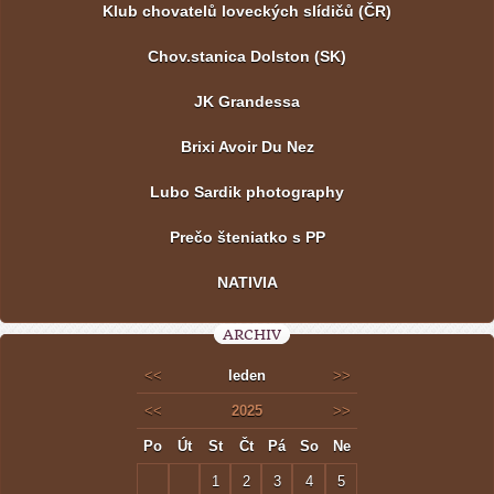
Klub chovatelů loveckých slídičů (ČR)
Chov.stanica Dolston (SK)
JK Grandessa
Brixi Avoir Du Nez
Lubo Sardik photography
Prečo šteniatko s PP
NATIVIA
ARCHIV
<<
leden
>>
<<
2025
>>
Po
Út
St
Čt
Pá
So
Ne
1
2
3
4
5