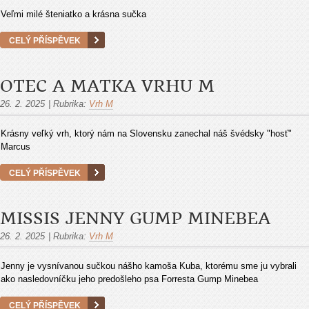
Veľmi milé šteniatko a krásna sučka
CELÝ PŘÍSPĚVEK
OTEC A MATKA VRHU M
26. 2. 2025
|
Rubrika:
Vrh M
Krásny veľký vrh, ktorý nám na Slovensku zanechal náš švédsky "hosť"
Marcus
CELÝ PŘÍSPĚVEK
MISSIS JENNY GUMP MINEBEA
26. 2. 2025
|
Rubrika:
Vrh M
Jenny je vysnívanou sučkou nášho kamoša Kuba, ktorému sme ju vybrali
ako nasledovníčku jeho predošleho psa Forresta Gump Minebea
CELÝ PŘÍSPĚVEK