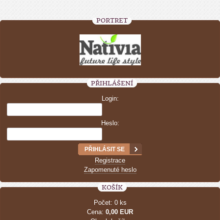
PORTRÉT
PŘIHLÁŠENÍ
Login:
Heslo:
Registrace
Zapomenuté heslo
KOŠÍK
Počet: 0 ks
Cena:
0,00 EUR