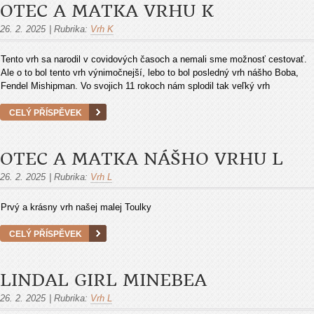
OTEC A MATKA VRHU K
26. 2. 2025
|
Rubrika:
Vrh K
Tento vrh sa narodil v covidových časoch a nemali sme možnosť cestovať.
Ale o to bol tento vrh výnimočnejší, lebo to bol posledný vrh nášho Boba,
Fendel Mishipman. Vo svojich 11 rokoch nám splodil tak veľký vrh
CELÝ PŘÍSPĚVEK
OTEC A MATKA NÁŠHO VRHU L
26. 2. 2025
|
Rubrika:
Vrh L
Prvý a krásny vrh našej malej Toulky
CELÝ PŘÍSPĚVEK
LINDAL GIRL MINEBEA
26. 2. 2025
|
Rubrika:
Vrh L