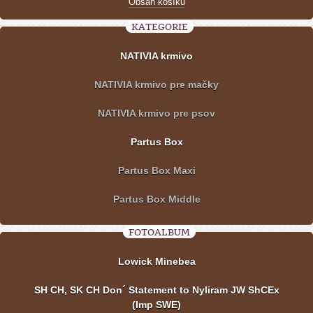
Obsah košíku
KATEGORIE
NATIVIA krmivo
NATIVIA krmivo pre mačky
NATIVIA krmivo pre psov
Partus Box
Partus Box Maxi
Partus Box Middle
FOTOALBUM
Lowick Minebea
SH CH, SK CH Don´ Statement to Nyliram JW ShCEx
(Imp SWE)