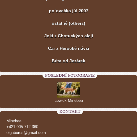
poľovačka júl 2007
ostatné (others)
Joki z Chotuckých alejí
Car z Herocké návsi
Brita od Jezárek
POSLEDNÍ FOTOGRAFIE
Lowick Minebea
KONTAKT
Minebea
+421 905 712 360
olgaboros@gmail.com