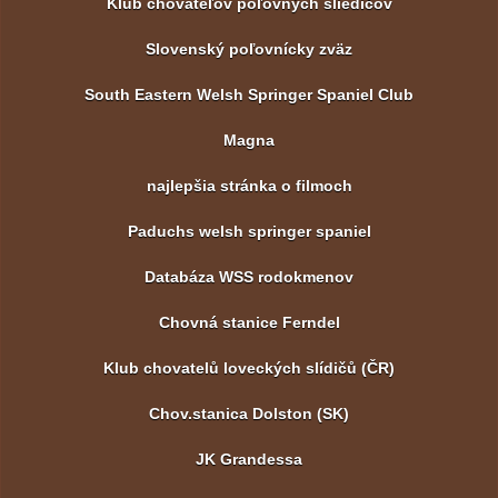
Klub chovateľov poľovných sliedičov
Slovenský poľovnícky zväz
South Eastern Welsh Springer Spaniel Club
Magna
najlepšia stránka o filmoch
Paduchs welsh springer spaniel
Databáza WSS rodokmenov
Chovná stanice Ferndel
Klub chovatelů loveckých slídičů (ČR)
Chov.stanica Dolston (SK)
JK Grandessa