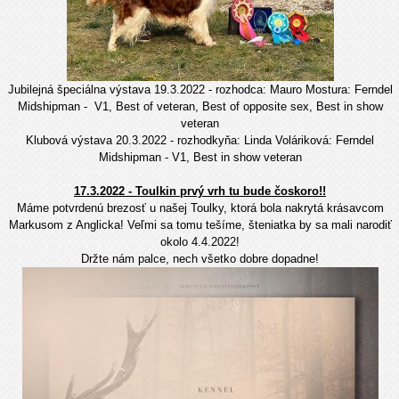
Jubilejná špeciálna výstava 19.3.2022 - rozhodca: Mauro Mostura: Ferndel
Midshipman - V1, Best of veteran, Best of opposite sex, Best in show
veteran
Klubová výstava 20.3.2022 - rozhodkyňa: Linda Voláriková: Ferndel
Midshipman - V1, Best in show veteran
17.3.2022 - Toulkin prvý vrh tu bude čoskoro!!
Máme potvrdenú brezosť u našej Toulky, ktorá bola nakrytá krásavcom
Markusom z Anglicka! Veľmi sa tomu tešíme, šteniatka by sa mali narodiť
okolo 4.4.2022!
Držte nám palce, nech všetko dobre dopadne!