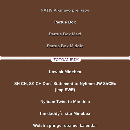
NATIVIA krmivo pre psov
Partus Box
Partus Box Maxi
Partus Box Middle
FOTOALBUM
Lowick Minebea
SH CH, SK CH Don´ Statement to Nyliram JW ShCEx
(Imp SWE)
Nyliram Twist to Minebea
I´m daddy´s star Minebea
Welsh springer spaniel kalendár