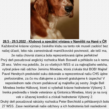
28.5 - 29.5.2022 - Klubová a specální výstava v Naměšti na Hané v ČR
Každoročné krásne výstavy českého klubu sa tento rok museli zaobísť bez
našej účasti, lebo nás zamestnávali mamičkovské povinnosti, ale teší ma,
že naša chovná stanica bola reprezentovaná úplne perfektne!
Prvý deň posudzoval anglický rozhodca Mark Boswell a prihlásilo sa k nemu
28 wss. Veľmi ma potešilo, že zo všetkých WSS si za najkrajšieho welsha,
vybral práve náš odchov Jemimu Minebea, ktorá získala titul BOB! Majiteľ
Pavel Hendrych predviedol suku dokonale a reprezentoval našu CHS úplne
prefosionálne, za čo mu ďakujeme a zároveň gratulujeme k úspechu! V
neposlednom rade chcem poďakovať aj majiteľke jej sestry Jingle Bell
Minebea Irenke Húlkovej, ktoré si vybehali krásne hodnotenie Výborný 3.
Irenka predviedla v triede veteránov aj Gintonica Minebea, ktorý je na svoj
vek v úžasnej kondícii a získali hodnotenie Výborný 2.
Druhý deň posudzoval rakúsky rozhodca Peter Berchtold a prihlásených bolo
27 WSS. Zase nesklamali naše odchovy a ich hodnotenia boli nasledovné: