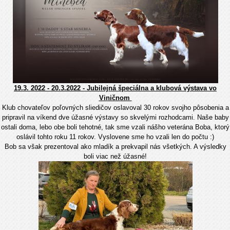
19.3. 2022 - 20.3.2022 - Jubilejná špeciálna a klubová výstava vo
Viničnom
Klub chovateľov poľovných sliedičov oslavoval 30 rokov svojho pôsobenia a
pripravil na víkend dve úžasné výstavy so skvelými rozhodcami. Naše baby
ostali doma, lebo obe boli tehotné, tak sme vzali nášho veterána Boba, ktorý
oslávil tohto roku 11 rokov. Vyslovene sme ho vzali len do počtu :)
Bob sa však prezentoval ako mladík a prekvapil nás všetkých. A výsledky
boli viac než úžasné!