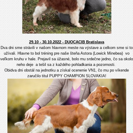
29.10 - 30.10.2022 - DUOCACIB Bratislava
Dva dni sme strávili v našom hlavnom meste na výstave a celkom sme si to
užívali. Hlavne to bol tréning pre naše šteňa Astora (Lowick Minebea) vo
veľkom kruhu v hale. Prejavil sa úžasné, bolo mu srdečne jedno, čo sa okolo
neho deje a tešil sa z každého pohladkania a pozornosti.
Obidva dni obstál na jednotku a získal ocenenie VN1, čo mu po víkende
zaručilo titul PUPPY CHAMPION SLOVAKIA!