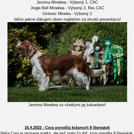
Jemima Minebea - Výborný 1, CAC
Jingle Bell Minebea - Výborný 2, Res.CAC
Gintonic Mineba - Výborný 2
Veľmi pekne ďakujem obom majiteľom za skvelú prezentáciu!
Jemima Minebea so všetkými jej kokardami!
16.4.2022 - Cora porodila krásnych 8 šteniatok
Naša Cora je skúsená matka, ale tiež mala čo rbiť, kým porodila 8 šteniatok.