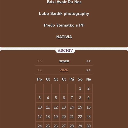
Brixi Avoir Du Nez
Lubo Sardik photography
Prečo šteniatko s PP
NATIVIA
ARCHIV
<<
srpen
>>
<<
2026
>>
Po
Út
St
Čt
Pá
So
Ne
1
2
3
4
5
6
7
8
9
10
11
12
13
14
15
16
17
18
19
20
21
22
23
24
25
26
27
28
29
30