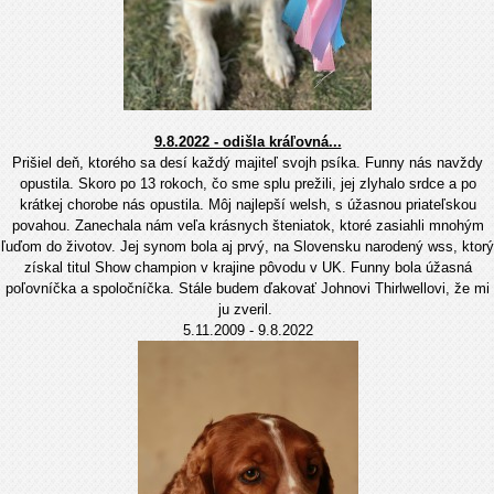
9.8.2022 - odišla kráľovná...
Prišiel deň, ktorého sa desí každý majiteľ svojh psíka. Funny nás navždy
opustila. Skoro po 13 rokoch, čo sme splu prežili, jej zlyhalo srdce a po
krátkej chorobe nás opustila. Môj najlepší welsh, s úžasnou priateľskou
povahou. Zanechala nám veľa krásnych šteniatok, ktoré zasiahli mnohým
ľuďom do životov. Jej synom bola aj prvý, na Slovensku narodený wss, ktorý
získal titul Show champion v krajine pôvodu v UK. Funny bola úžasná
poľovníčka a spoločníčka. Stále budem ďakovať Johnovi Thirlwellovi, že mi
ju zveril.
5.11.2009 - 9.8.2022