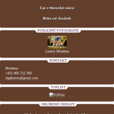
Car z Herocké návsi
Brita od Jezárek
POSLEDNÍ FOTOGRAFIE
Lowick Minebea
KONTAKT
Minebea
+421 905 712 360
olgaboros@gmail.com
TOPLIST
OBLÍBENÉ ODKAZY