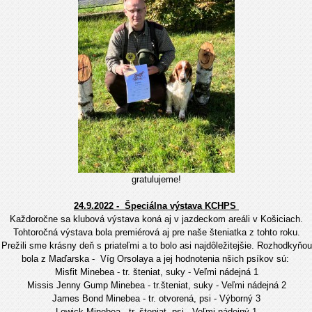
gratulujeme!
24.9.2022 - Špeciálna výstava KCHPS
Každoročne sa klubová výstava koná aj v jazdeckom areáli v Košiciach.
Tohtoročná výstava bola premiérová aj pre naše šteniatka z tohto roku.
Prežili sme krásny deň s priateľmi a to bolo asi najdôležitejšie. Rozhodkyňou
bola z Maďarska - Víg Orsolaya a jej hodnotenia nšich psíkov sú:
Misfit Minebea - tr. šteniat, suky - Veľmi nádejná 1
Missis Jenny Gump Minebea - tr.šteniat, suky - Veľmi nádejná 2
James Bond Minebea - tr. otvorená, psi - Výborný 3
Lowick Minebea - tr. šteniat, psi - Veľmi nádejný 1