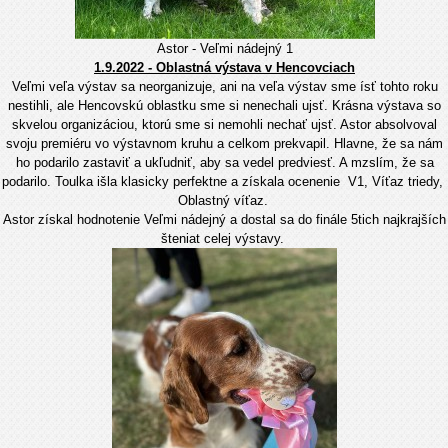
Astor - Veľmi nádejný 1
1.9.2022 - Oblastná výstava v Hencovciach
Veľmi veľa výstav sa neorganizuje, ani na veľa výstav sme ísť tohto roku
nestihli, ale Hencovskú oblastku sme si nenechali ujsť. Krásna výstava so
skvelou organizáciou, ktorú sme si nemohli nechať ujsť. Astor absolvoval
svoju premiéru vo výstavnom kruhu a celkom prekvapil. Hlavne, že sa nám
ho podarilo zastaviť a ukľudniť, aby sa vedel predviesť. A mzslím, že sa
podarilo. Toulka išla klasicky perfektne a získala ocenenie V1, Víťaz triedy,
Oblastný víťaz.
Astor získal hodnotenie Veľmi nádejný a dostal sa do finále 5tich najkrajších
šteniat celej výstavy.