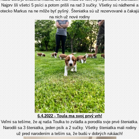
Najprv šli všetci 5 psíci a potom prišli na rad 3 sučky. Všetky sú nádherné a
otecko Markus na ne môže byť pyšný. Šteniatka sú už rezervované a čakajú
na nich už nové rodiny
6.4.2022 - Toula ma svoj prvý vrh!
Veľmi sa tešíme, že aj naša Toulka to zvládla a porodila svje prvé šteniatka.
Narodili sa 3 šteniatka, jeden psík a 2 sučky. Všetky šteniatka mali rodiny
už pred narodením a teším sa, že budú v dobrých rukáach!