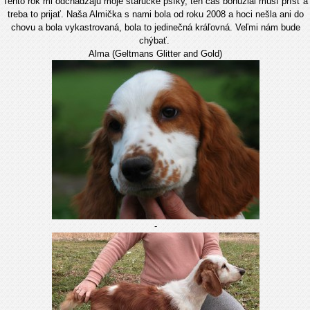
Tento rok mi odchádzajú moje staručké psíky, ten čas bohužial musí prísť a
treba to prijať. Naša Almička s nami bola od roku 2008 a hoci nešla ani do
chovu a bola vykastrovaná, bola to jedinečná kráľovná. Veľmi nám bude
chýbať.
Alma (Geltmans Glitter and Gold)
-