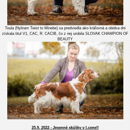
Toula (Nyliram Twist to Minebe) sa predviedla ako kráľovná a obidva dni
získala titul V1, CAC, R. CACIB, čo z nej urobila SLOVAK CHAMPION OF
BEAUTY
25.9. 2022 - Jesenné skúšky v I.cene!!