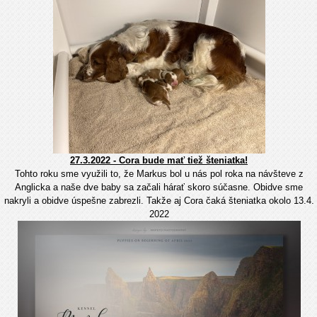
27.3.2022 - Cora bude mať tiež šteniatka!
Tohto roku sme využili to, že Markus bol u nás pol roka na návšteve z
Anglicka a naše dve baby sa začali hárať skoro súčasne. Obidve sme
nakryli a obidve úspešne zabrezli. Takže aj Cora čaká šteniatka okolo 13.4.
2022