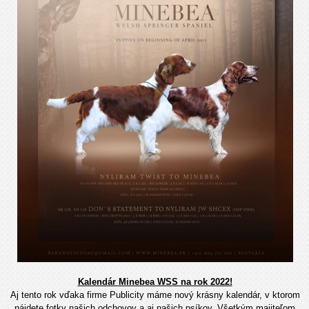
Kalendár Minebea WSS na rok 2022!
Aj tento rok vďaka firme Publicity máme nový krásny kalendár, v ktorom
nájdete fotky našich odchovov a aj našich psíkov. Všetkým majiteľom