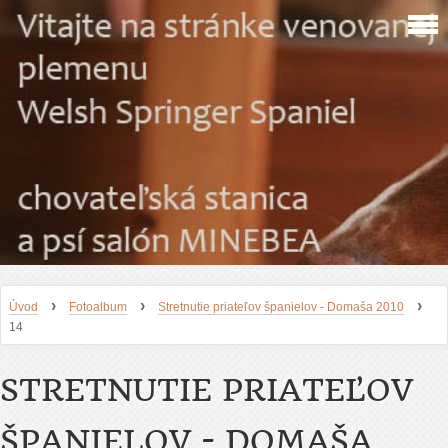
›
›
›
Úvod
Fotoalbum
Stretnutie priateľov španielov - Domaša 2010
14
STRETNUTIE PRIATEĽOV
ŠPANIELOV - DOMAŠA