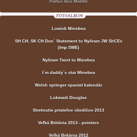
Partus Box Middle
FOTOALBUM
Lowick Minebea
SH CH, SK CH Don´ Statement to Nyliram JW ShCEx
(Imp SWE)
Nyliram Twist to Minebea
I´m daddy´s star Minebea
Welsh springer spaniel kalendár
Lokmadi Douglas
Stretnutie priateľov sliedičov 2013
Veľká Británia 2013 - pointers
Veľká Británia 2012