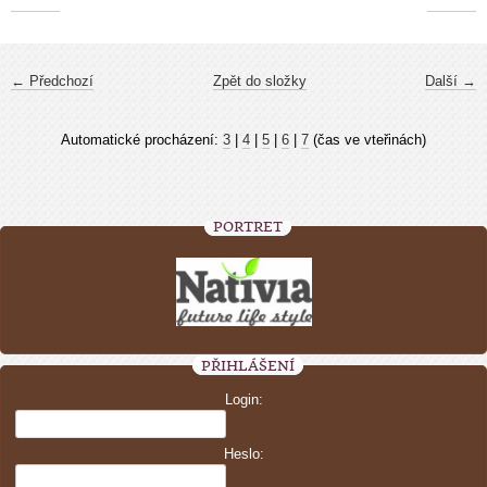
← Předchozí
Zpět do složky
Další →
Automatické procházení:
3
|
4
|
5
|
6
|
7
(čas ve vteřinách)
PORTRÉT
PŘIHLÁŠENÍ
Login:
Heslo: