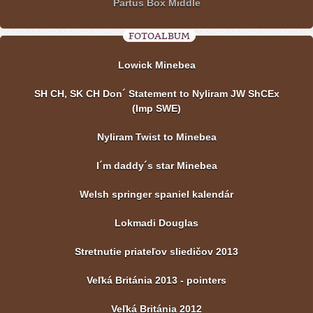
Partus Box Middle
FOTOALBUM
Lowick Minebea
SH CH, SK CH Don´ Statement to Nyliram JW ShCEx
(Imp SWE)
Nyliram Twist to Minebea
I´m daddy´s star Minebea
Welsh springer spaniel kalendár
Lokmadi Douglas
Stretnutie priateľov sliedičov 2013
Veľká Británia 2013 - pointers
Veľká Británia 2012