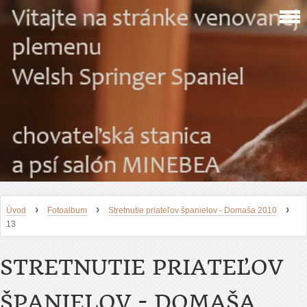
›
›
›
Úvod
Fotoalbum
Stretnutie priateľov španielov - Domaša 2010
13
STRETNUTIE PRIATEĽOV
ŠPANIELOV - DOMAŠA