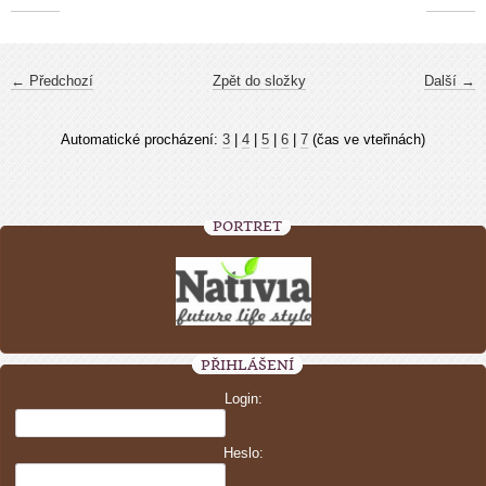
← Předchozí
Zpět do složky
Další →
Automatické procházení:
3
|
4
|
5
|
6
|
7
(čas ve vteřinách)
PORTRÉT
PŘIHLÁŠENÍ
Login:
Heslo: