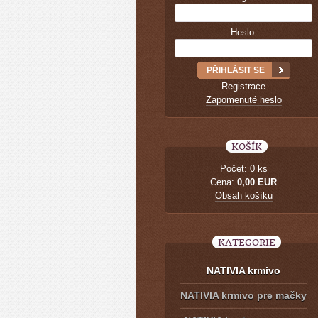
Heslo:
Registrace
Zapomenuté heslo
KOŠÍK
Počet: 0 ks
Cena:
0,00 EUR
Obsah košíku
KATEGORIE
NATIVIA krmivo
NATIVIA krmivo pre mačky