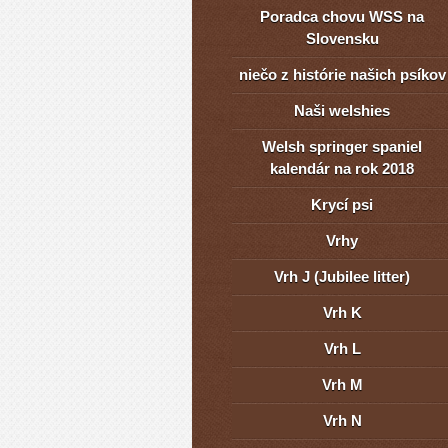
Poradca chovu WSS na
Slovensku
niečo z histórie našich psíkov
Naši welshies
Welsh springer spaniel
kalendár na rok 2018
Krycí psi
Vrhy
Vrh J (Jubilee litter)
Vrh K
Vrh L
Vrh M
Vrh N