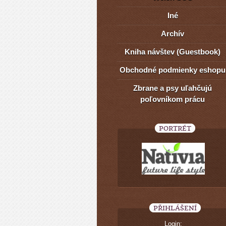
Iné
Archív
Kniha návštev (Guestbook)
Obchodné podmienky eshopu
Zbrane a psy uľahčujú
poľovníkom prácu
PORTRÉT
PŘIHLÁŠENÍ
Login: