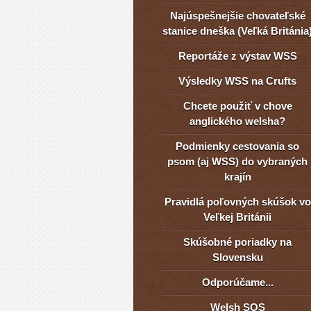
Najúspešnejšie chovateľské
stanice dneška (Veľká Británia
Reportáže z výstav WSS
Výsledky WSS na Crufts
Chcete použiť v chove
anglického welsha?
Podmienky cestovania so
psom (aj WSS) do vybraných
krajín
Pravidlá poľovných skúšok vo
Veľkej Británii
Skúšobné poriadky na
Slovensku
Odporúčame...
Welsh SOS