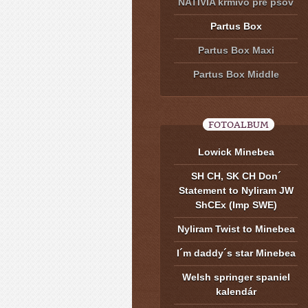
NATIVIA krmivo pre psov
Partus Box
Partus Box Maxi
Partus Box Middle
FOTOALBUM
Lowick Minebea
SH CH, SK CH Don´
Statement to Nyliram JW
ShCEx (Imp SWE)
Nyliram Twist to Minebea
I´m daddy´s star Minebea
Welsh springer spaniel
kalendár