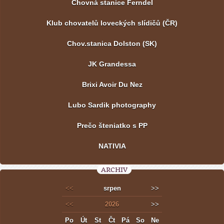
Chovná stanice Ferndel
Klub chovatelů loveckých slídičů (ČR)
Chov.stanica Dolston (SK)
JK Grandessa
Brixi Avoir Du Nez
Lubo Sardik photography
Prečo šteniatko s PP
NATIVIA
ARCHIV
<<
srpen
>>
<<
2026
>>
Po
Út
St
Čt
Pá
So
Ne