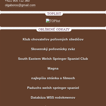
+421 905 712 360
olgaboros@gmail.com
TOPLIST
OBLÍBENÉ ODKAZY
Klub chovateľov poľovných sliedičov
Slovenský poľovnícky zväz
South Eastern Welsh Springer Spaniel Club
Magna
najlepšia stránka o filmoch
Paduchs welsh springer spaniel
Databáza WSS rodokmenov