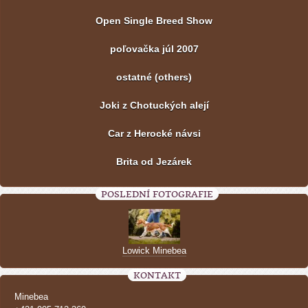
Open Single Breed Show
poľovačka júl 2007
ostatné (others)
Joki z Chotuckých alejí
Car z Herocké návsi
Brita od Jezárek
POSLEDNÍ FOTOGRAFIE
Lowick Minebea
KONTAKT
Minebea