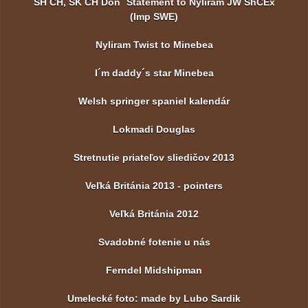
SH CH, SK CH Don´ Statement to Nyliram JW ShCEx
(Imp SWE)
Nyliram Twist to Minebea
I´m daddy´s star Minebea
Welsh springer spaniel kalendár
Lokmadi Douglas
Stretnutie priateľov sliedičov 2013
Veľká Británia 2013 - pointers
Veľká Británia 2012
Svadobné fotenie u nás
Ferndel Midshipman
Umelecké foto: made by Lubo Sardik