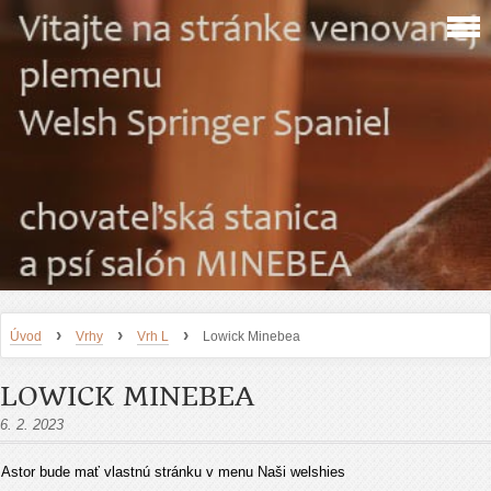
›
›
›
Úvod
Vrhy
Vrh L
Lowick Minebea
LOWICK MINEBEA
6. 2. 2023
Astor bude mať vlastnú stránku v menu Naši welshies