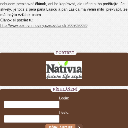
nebudem prepisovať článok, ani ho kopírovať, ale určite si ho prečítajte. Je
skvelý, je totiž z pera pána Lasicu a pán Lasica ma veľmi milo prekvapil, že
má takýto vzťah k psom.
Článok si pozriet tu:
http://www.pozitivni-noviny.cz/cz/clanek-2007030089
PORTRÉT
PŘIHLÁŠENÍ
Login:
Heslo: