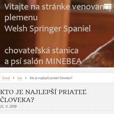
›
›
Úvod
Iné
Kto je najlepší priateľ človeka?
KTO JE NAJLEPŠÍ PRIATEĽ
ČLOVEKA?
21. 4. 2008