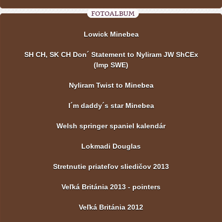
FOTOALBUM
Lowick Minebea
SH CH, SK CH Don´ Statement to Nyliram JW ShCEx
(Imp SWE)
Nyliram Twist to Minebea
I´m daddy´s star Minebea
Welsh springer spaniel kalendár
Lokmadi Douglas
Stretnutie priateľov sliedičov 2013
Veľká Británia 2013 - pointers
Veľká Británia 2012