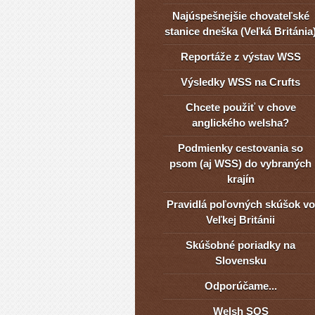
Najúspešnejšie chovateľské
stanice dneška (Veľká Británia
Reportáže z výstav WSS
Výsledky WSS na Crufts
Chcete použiť v chove
anglického welsha?
Podmienky cestovania so
psom (aj WSS) do vybraných
krajín
Pravidlá poľovných skúšok vo
Veľkej Británii
Skúšobné poriadky na
Slovensku
Odporúčame...
Welsh SOS