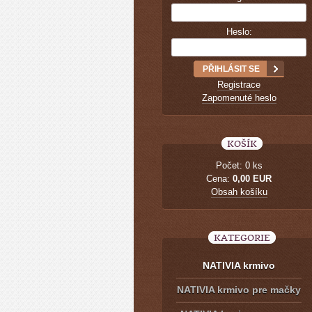
Heslo:
Registrace
Zapomenuté heslo
KOŠÍK
Počet: 0 ks
Cena:
0,00 EUR
Obsah košíku
KATEGORIE
NATIVIA krmivo
NATIVIA krmivo pre mačky