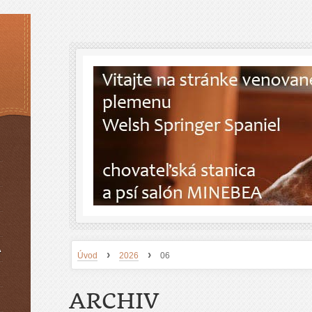
A
›
›
Úvod
2026
06
ARCHIV