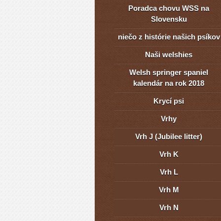
Poradca chovu WSS na
Slovensku
niečo z histórie našich psíkov
Naši welshies
Welsh springer spaniel
kalendár na rok 2018
Krycí psi
Vrhy
Vrh J (Jubilee litter)
Vrh K
Vrh L
Vrh M
Vrh N