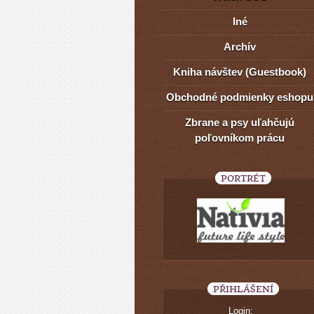
Iné
Archív
Kniha návštev (Guestbook)
Obchodné podmienky eshopu
Zbrane a psy uľahčujú
poľovníkom prácu
PORTRÉT
PŘIHLÁŠENÍ
Login: