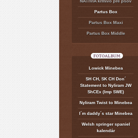
NATIVIA krmivo pre psov
Partus Box
Partus Box Maxi
Partus Box Middle
FOTOALBUM
Lowick Minebea
SH CH, SK CH Don´
Statement to Nyliram JW
ShCEx (Imp SWE)
Nyliram Twist to Minebea
I´m daddy´s star Minebea
Welsh springer spaniel
kalendár