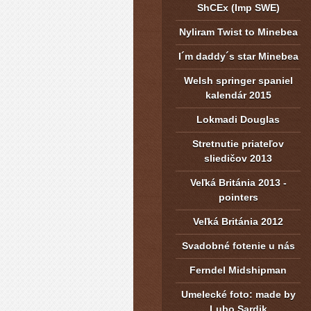
ShCEx (Imp SWE)
Nyliram Twist to Minebea
I´m daddy´s star Minebea
Welsh springer spaniel
kalendár 2015
Lokmadi Douglas
Stretnutie priateľov
sliedičov 2013
Veľká Británia 2013 -
pointers
Veľká Británia 2012
Svadobné fotenie u nás
Ferndel Midshipman
Umelecké foto: made by
Lubo Sardik