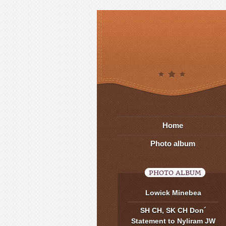
Home
Photo album
PHOTO ALBUM
Lowick Minebea
SH CH, SK CH Don´
Statement to Nyliram JW