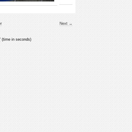
er
Next →
7
(time in seconds)