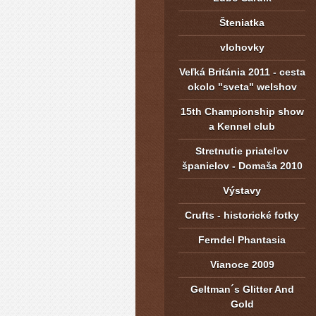
Šteniatka
vlohovky
Veľká Británia 2011 - cesta
okolo "sveta" welshov
15th Championship show
a Kennel club
Stretnutie priateľov
španielov - Domaša 2010
Výstavy
Crufts - historické fotky
Ferndel Phantasia
Vianoce 2009
Geltman´s Glitter And
Gold