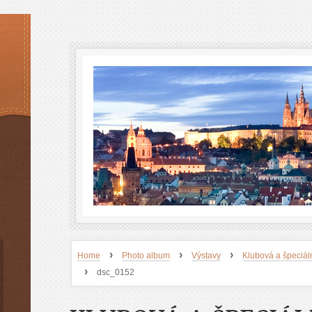
›
›
›
Home
Photo album
Výstavy
Klubová a špeciáln
›
dsc_0152