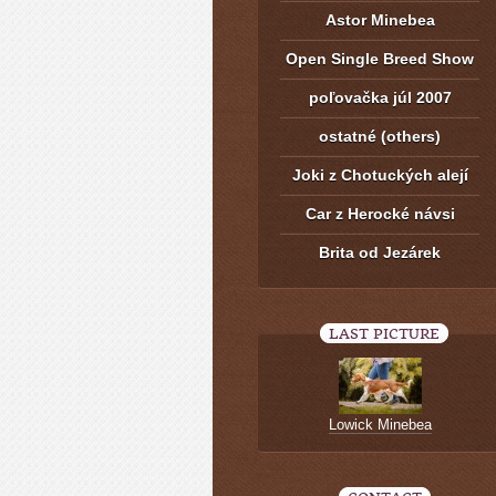
Astor Minebea
Open Single Breed Show
poľovačka júl 2007
ostatné (others)
Joki z Chotuckých alejí
Car z Herocké návsi
Brita od Jezárek
LAST PICTURE
Lowick Minebea