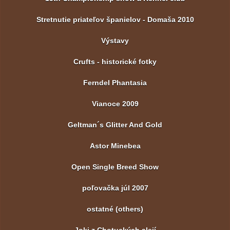
Stretnutie priateľov španielov - Domaša 2010
Výstavy
Crufts - historické fotky
Ferndel Phantasia
Vianoce 2009
Geltman´s Glitter And Gold
Astor Minebea
Open Single Breed Show
poľovačka júl 2007
ostatné (others)
Joki z Chotuckých alejí