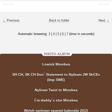
← Previous
Back to folder
Next →
Automatic browsing:
3
|
4
|
5
|
6
|
7
(time in seconds)
PHOTO ALBUM
Lowick Minebea
SH CH, SK CH Don´ Statement to Nyliram JW ShCEx
(Imp SWE)
Nyliram Twist to Minebea
I´m daddy´s star Minebea
Welsh springer spaniel kalendár 2015