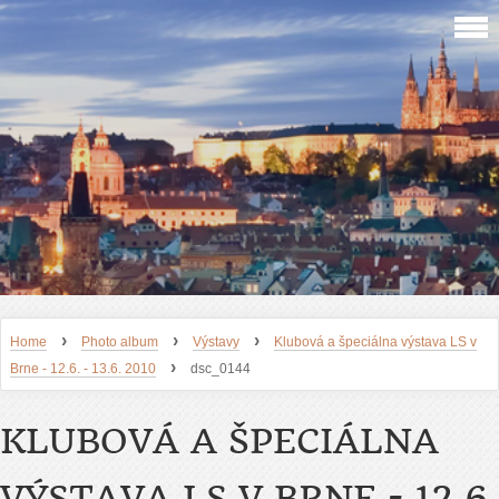
›
›
›
Home
Photo album
Výstavy
Klubová a špeciálna výstava LS v
›
Brne - 12.6. - 13.6. 2010
dsc_0144
KLUBOVÁ A ŠPECIÁLNA
VÝSTAVA LS V BRNE - 12.6.