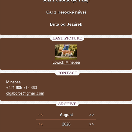
Car z Herocké návsi
Brita od Jezárek
LAST PICTURE
Lowick Minebea
CONTACT
Minebea
+421 905 712 360
olgaboros@gmail.com
ARCHIVE
<<
August
>>
<<
2026
>>