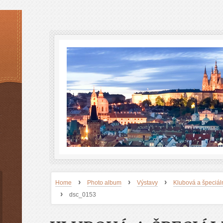
›
›
›
Home
Photo album
Výstavy
Klubová a špeciáln
›
dsc_0153