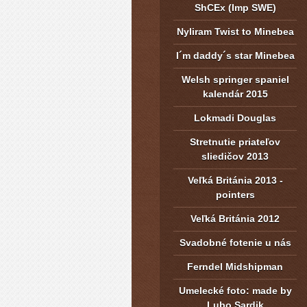
ShCEx (Imp SWE)
Nyliram Twist to Minebea
I´m daddy´s star Minebea
Welsh springer spaniel
kalendár 2015
Lokmadi Douglas
Stretnutie priateľov
sliedičov 2013
Veľká Británia 2013 -
pointers
Veľká Británia 2012
Svadobné fotenie u nás
Ferndel Midshipman
Umelecké foto: made by
Lubo Sardik