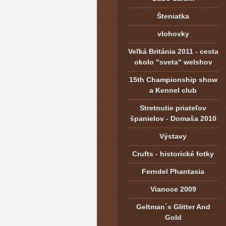
Šteniatka
vlohovky
Veľká Británia 2011 - cesta
okolo "sveta" welshov
15th Championship show
a Kennel club
Stretnutie priateľov
španielov - Domaša 2010
Výstavy
Crufts - historické fotky
Ferndel Phantasia
Vianoce 2009
Geltman´s Glitter And
Gold