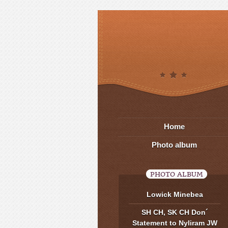
Home
Photo album
PHOTO ALBUM
Lowick Minebea
SH CH, SK CH Don´
Statement to Nyliram JW