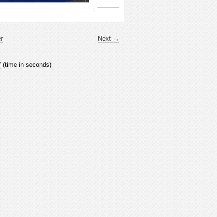
er
Next →
7
(time in seconds)