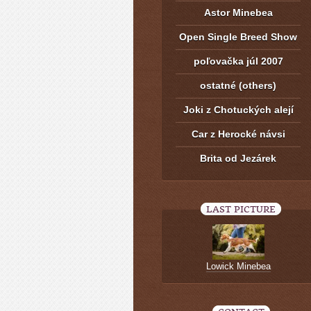
Astor Minebea
Open Single Breed Show
poľovačka júl 2007
ostatné (others)
Joki z Chotuckých alejí
Car z Herocké návsi
Brita od Jezárek
LAST PICTURE
Lowick Minebea