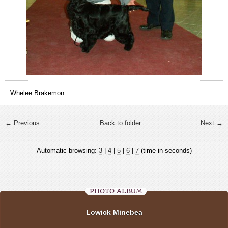
Whelee Brakemon
← Previous
Back to folder
Next →
Automatic browsing:
3
|
4
|
5
|
6
|
7
(time in seconds)
PHOTO ALBUM
Lowick Minebea