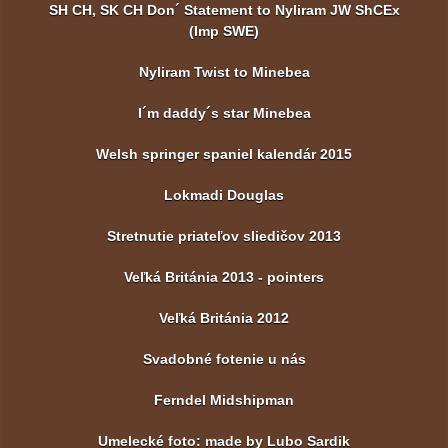
SH CH, SK CH Don´ Statement to Nyliram JW ShCEx
(Imp SWE)
Nyliram Twist to Minebea
I´m daddy´s star Minebea
Welsh springer spaniel kalendár 2015
Lokmadi Douglas
Stretnutie priateľov sliedičov 2013
Veľká Británia 2013 - pointers
Veľká Británia 2012
Svadobné fotenie u nás
Ferndel Midshipman
Umelecké foto: made by Lubo Sardik