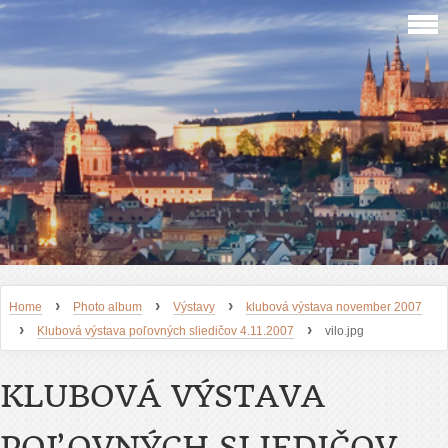
›
›
›
Home
Photo album
Výstavy
klubová výstava november 2007
›
›
Klubová výstava poľovných sliedičov 4.11.2007
vilo.jpg
KLUBOVÁ VÝSTAVA
POĽOVNÝCH SLIEDIČOV