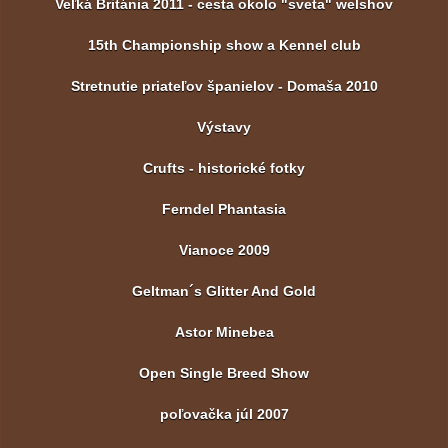
Veľká Británia 2011 - cesta okolo "sveta" welshov
15th Championship show a Kennel club
Stretnutie priateľov španielov - Domaša 2010
Výstavy
Crufts - historické fotky
Ferndel Phantasia
Vianoce 2009
Geltman´s Glitter And Gold
Astor Minebea
Open Single Breed Show
poľovačka júl 2007