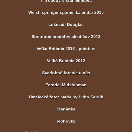
I´m daddy´s star Minebea
Welsh springer spaniel kalendár 2015
Lokmadi Douglas
Stretnutie priateľov sliedičov 2013
Veľká Británia 2013 - pointers
Veľká Británia 2012
Svadobné fotenie u nás
Ferndel Midshipman
Umelecké foto: made by Lubo Sardik
Šteniatka
vlohovky