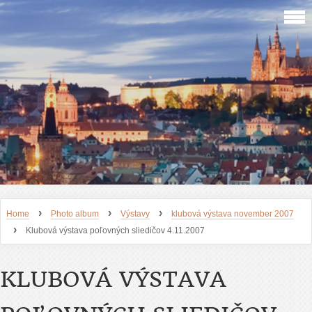
›
›
›
Home
Photo album
Výstavy
klubová výstava november 2007
›
Klubová výstava poľovných sliedičov 4.11.2007
KLUBOVÁ VÝSTAVA