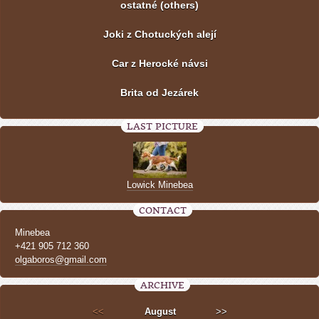
ostatné (others)
Joki z Chotuckých alejí
Car z Herocké návsi
Brita od Jezárek
LAST PICTURE
Lowick Minebea
CONTACT
Minebea
+421 905 712 360
olgaboros@gmail.com
ARCHIVE
<<
August
>>