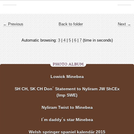
← Previous
Back to folder
Next →
Automatic browsing:
3
|
4
|
5
|
6
|
7
(time in seconds)
PHOTO ALBUM
Lowick Minebea
SH CH, SK CH Don´ Statement to Nyliram JW ShCEx
(Imp SWE)
Nyliram Twist to Minebea
I´m daddy´s star Minebea
Welsh springer spaniel kalendár 2015