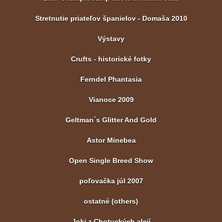
Stretnutie priateľov španielov - Domaša 2010
Výstavy
Crufts - historické fotky
Ferndel Phantasia
Vianoce 2009
Geltman´s Glitter And Gold
Astor Minebea
Open Single Breed Show
poľovačka júl 2007
ostatné (others)
Joki z Chotuckých alejí