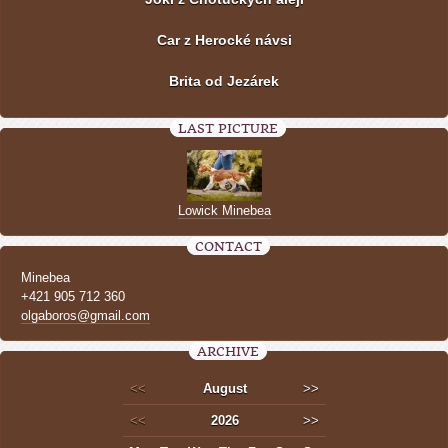
Car z Herocké návsi
Brita od Jezárek
LAST PICTURE
Lowick Minebea
CONTACT
Minebea
+421 905 712 360
olgaboros@gmail.com
ARCHIVE
<<
August
>>
<<
2026
>>