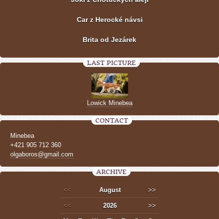
Car z Herocké návsi
Brita od Jezárek
LAST PICTURE
Lowick Minebea
CONTACT
Minebea
+421 905 712 360
olgaboros@gmail.com
ARCHIVE
<<
August
>>
<<
2026
>>