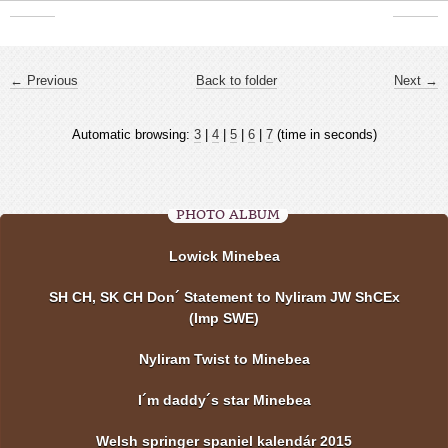
← Previous
Back to folder
Next →
Automatic browsing:
3
|
4
|
5
|
6
|
7
(time in seconds)
PHOTO ALBUM
Lowick Minebea
SH CH, SK CH Don´ Statement to Nyliram JW ShCEx
(Imp SWE)
Nyliram Twist to Minebea
I´m daddy´s star Minebea
Welsh springer spaniel kalendár 2015