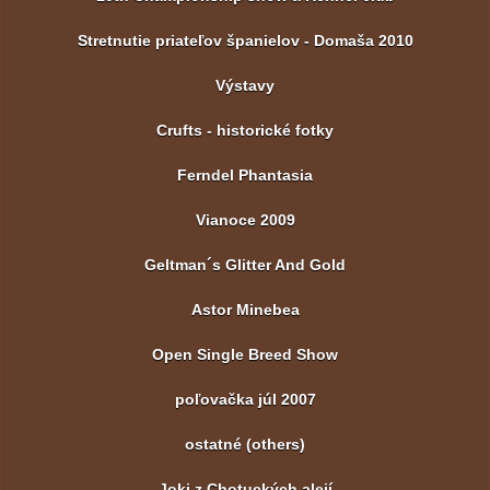
Stretnutie priateľov španielov - Domaša 2010
Výstavy
Crufts - historické fotky
Ferndel Phantasia
Vianoce 2009
Geltman´s Glitter And Gold
Astor Minebea
Open Single Breed Show
poľovačka júl 2007
ostatné (others)
Joki z Chotuckých alejí