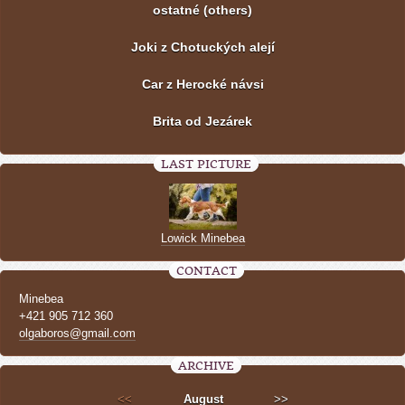
ostatné (others)
Joki z Chotuckých alejí
Car z Herocké návsi
Brita od Jezárek
LAST PICTURE
Lowick Minebea
CONTACT
Minebea
+421 905 712 360
olgaboros@gmail.com
ARCHIVE
<<
August
>>