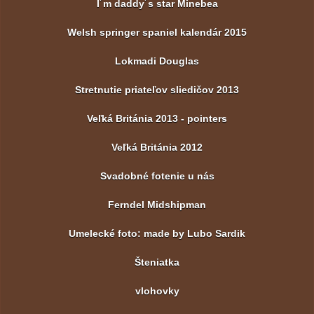
I´m daddy´s star Minebea
Welsh springer spaniel kalendár 2015
Lokmadi Douglas
Stretnutie priateľov sliedičov 2013
Veľká Británia 2013 - pointers
Veľká Británia 2012
Svadobné fotenie u nás
Ferndel Midshipman
Umelecké foto: made by Lubo Sardik
Šteniatka
vlohovky