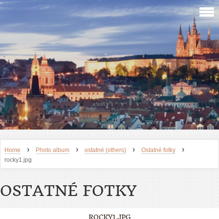
›
›
›
›
Home
Photo album
ostatné (others)
Ostatné fotky
rocky1.jpg
OSTATNÉ FOTKY
ROCKY1.JPG