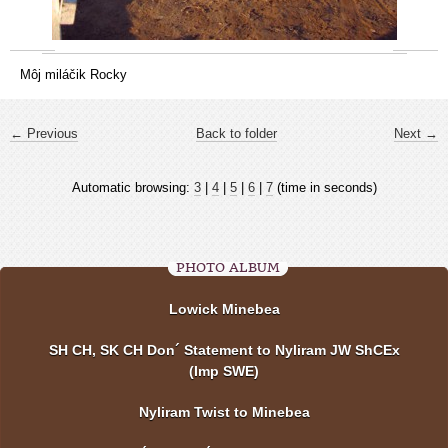
Môj miláčik Rocky
← Previous
Back to folder
Next →
Automatic browsing:
3
|
4
|
5
|
6
|
7
(time in seconds)
PHOTO ALBUM
Lowick Minebea
SH CH, SK CH Don´ Statement to Nyliram JW ShCEx
(Imp SWE)
Nyliram Twist to Minebea