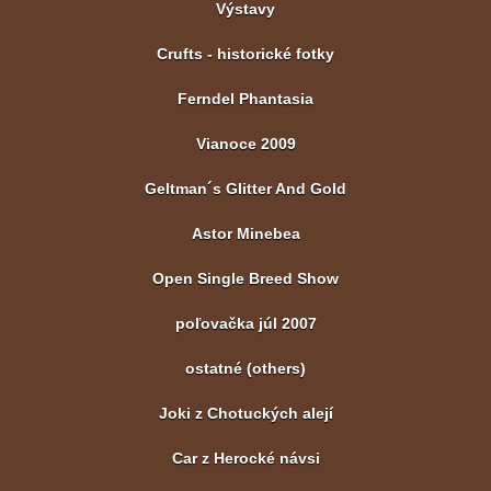
Výstavy
Crufts - historické fotky
Ferndel Phantasia
Vianoce 2009
Geltman´s Glitter And Gold
Astor Minebea
Open Single Breed Show
poľovačka júl 2007
ostatné (others)
Joki z Chotuckých alejí
Car z Herocké návsi