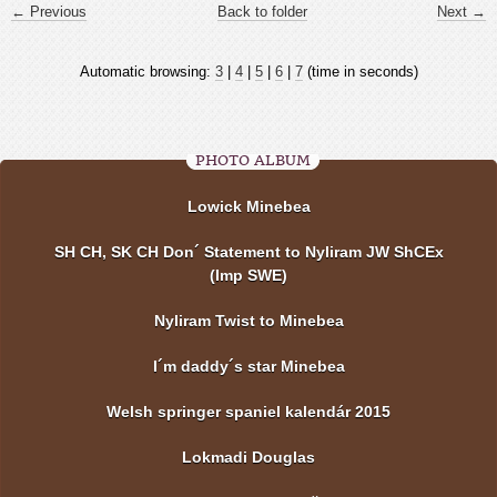
← Previous
Back to folder
Next →
Automatic browsing:
3
|
4
|
5
|
6
|
7
(time in seconds)
PHOTO ALBUM
Lowick Minebea
SH CH, SK CH Don´ Statement to Nyliram JW ShCEx
(Imp SWE)
Nyliram Twist to Minebea
I´m daddy´s star Minebea
Welsh springer spaniel kalendár 2015
Lokmadi Douglas