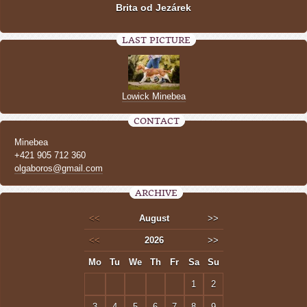
Brita od Jezárek
LAST PICTURE
Lowick Minebea
CONTACT
Minebea
+421 905 712 360
olgaboros@gmail.com
ARCHIVE
<<
August
>>
<<
2026
>>
Mo
Tu
We
Th
Fr
Sa
Su
1
2
3
4
5
6
7
8
9