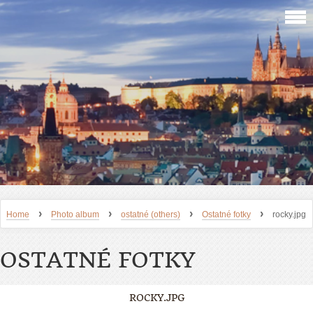
›
›
›
›
Home
Photo album
ostatné (others)
Ostatné fotky
rocky.jpg
OSTATNÉ FOTKY
ROCKY.JPG