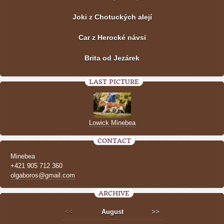
Joki z Chotuckých alejí
Car z Herocké návsi
Brita od Jezárek
LAST PICTURE
Lowick Minebea
CONTACT
Minebea
+421 905 712 360
olgaboros@gmail.com
ARCHIVE
<<
August
>>