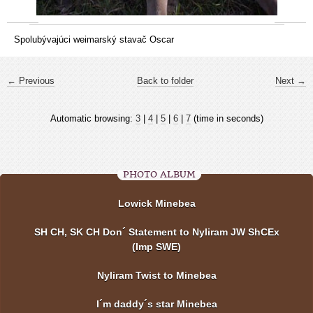
Spolubývajúci weimarský stavač Oscar
← Previous
Back to folder
Next →
Automatic browsing:
3
|
4
|
5
|
6
|
7
(time in seconds)
PHOTO ALBUM
Lowick Minebea
SH CH, SK CH Don´ Statement to Nyliram JW ShCEx
(Imp SWE)
Nyliram Twist to Minebea
I´m daddy´s star Minebea