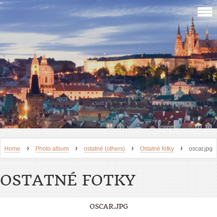
›
›
›
›
Home
Photo album
ostatné (others)
Ostatné fotky
oscar.jpg
OSTATNÉ FOTKY
OSCAR.JPG