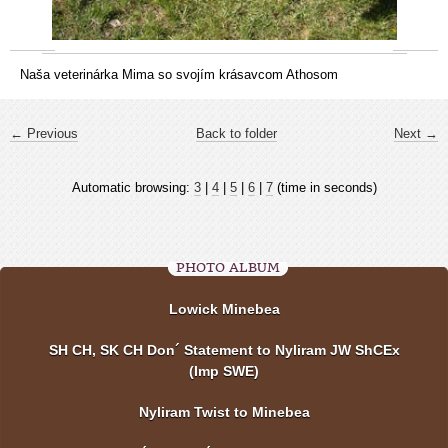
Naša veterinárka Mima so svojím krásavcom Athosom
← Previous
Back to folder
Next →
Automatic browsing:
3
|
4
|
5
|
6
|
7
(time in seconds)
PHOTO ALBUM
Lowick Minebea
SH CH, SK CH Don´ Statement to Nyliram JW ShCEx
(Imp SWE)
Nyliram Twist to Minebea