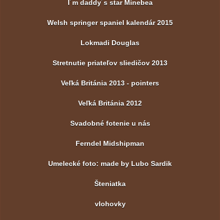
I´m daddy´s star Minebea
Welsh springer spaniel kalendár 2015
Lokmadi Douglas
Stretnutie priateľov sliedičov 2013
Veľká Británia 2013 - pointers
Veľká Británia 2012
Svadobné fotenie u nás
Ferndel Midshipman
Umelecké foto: made by Lubo Sardik
Šteniatka
vlohovky