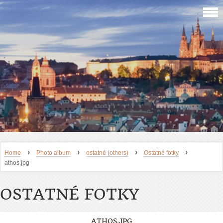
›
›
›
›
Home
Photo album
ostatné (others)
Ostatné fotky
athos.jpg
OSTATNÉ FOTKY
ATHOS.JPG