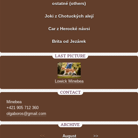
ostatné (others)
Joki z Chotuckých alejí
Car z Herocké návsi
Brita od Jezárek
LAST PICTURE
Lowick Minebea
CONTACT
Minebea
+421 905 712 360
olgaboros@gmail.com
ARCHIVE
<<
August
>>