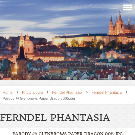
›
›
›
›
Home
Photo album
Ferndel Phantasia
Ferndel Phantasia
Parody @ Glenbrows Paper Dragon 005.jpg
FERNDEL PHANTASIA
PARODY @ GLENBROWS PAPER DRAGON 005.JPG