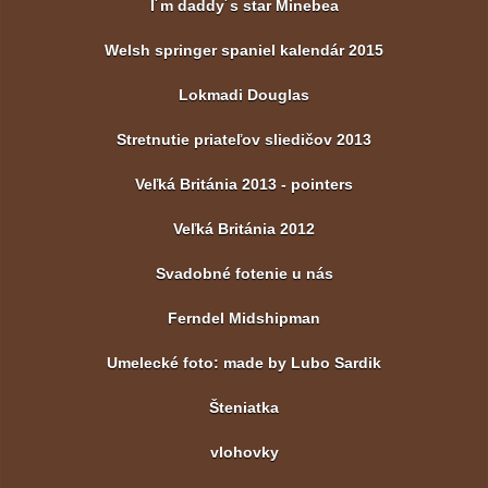
I´m daddy´s star Minebea
Welsh springer spaniel kalendár 2015
Lokmadi Douglas
Stretnutie priateľov sliedičov 2013
Veľká Británia 2013 - pointers
Veľká Británia 2012
Svadobné fotenie u nás
Ferndel Midshipman
Umelecké foto: made by Lubo Sardik
Šteniatka
vlohovky