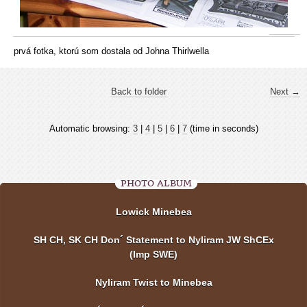
prvá fotka, ktorú som dostala od Johna Thirlwella
Back to folder
Next →
Automatic browsing:
3
|
4
|
5
|
6
|
7
(time in seconds)
PHOTO ALBUM
Lowick Minebea
SH CH, SK CH Don´ Statement to Nyliram JW ShCEx
(Imp SWE)
Nyliram Twist to Minebea