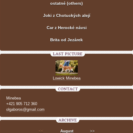
ostatné (others)
Joki z Chotuckých alejí
Car z Herocké návsi
Brita od Jezárek
LAST PICTURE
Lowick Minebea
CONTACT
Minebea
+421 905 712 360
olgaboros@gmail.com
ARCHIVE
<<
August
>>