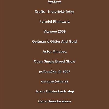
Výstavy
Crufts - historické fotky
Ferndel Phantasia
Vianoce 2009
Geltman´s Glitter And Gold
Astor Minebea
Open Single Breed Show
poľovačka júl 2007
ostatné (others)
Joki z Chotuckých alejí
Car z Herocké návsi