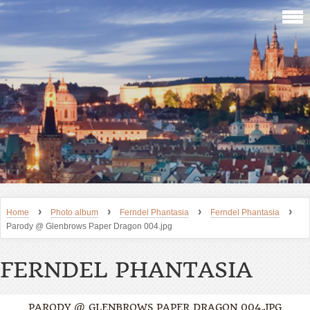
›
›
›
›
Home
Photo album
Ferndel Phantasia
Ferndel Phantasia
Parody @ Glenbrows Paper Dragon 004.jpg
FERNDEL PHANTASIA
PARODY @ GLENBROWS PAPER DRAGON 004.JPG