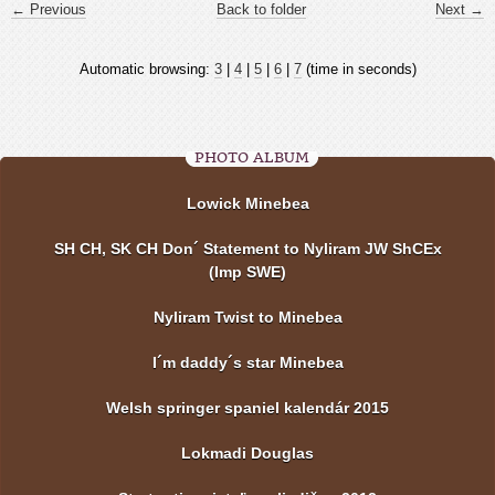
← Previous
Back to folder
Next →
Automatic browsing:
3
|
4
|
5
|
6
|
7
(time in seconds)
PHOTO ALBUM
Lowick Minebea
SH CH, SK CH Don´ Statement to Nyliram JW ShCEx
(Imp SWE)
Nyliram Twist to Minebea
I´m daddy´s star Minebea
Welsh springer spaniel kalendár 2015
Lokmadi Douglas