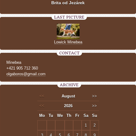
Brita od Jezárek
LAST PICTURE
Lowick Minebea
CONTACT
Minebea
+421 905 712 360
olgaboros@gmail.com
ARCHIVE
<<
August
>>
<<
2026
>>
Mo
Tu
We
Th
Fr
Sa
Su
1
2
3
4
5
6
7
8
9