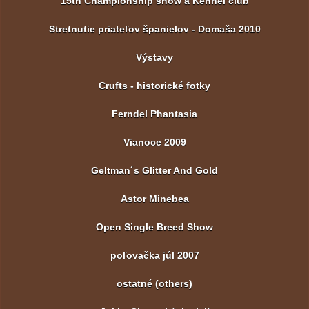
15th Championship show a Kennel club
Stretnutie priateľov španielov - Domaša 2010
Výstavy
Crufts - historické fotky
Ferndel Phantasia
Vianoce 2009
Geltman´s Glitter And Gold
Astor Minebea
Open Single Breed Show
poľovačka júl 2007
ostatné (others)