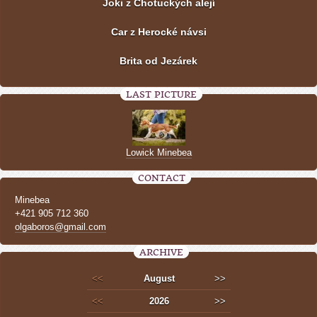
Joki z Chotuckých alejí
Car z Herocké návsi
Brita od Jezárek
LAST PICTURE
Lowick Minebea
CONTACT
Minebea
+421 905 712 360
olgaboros@gmail.com
ARCHIVE
<<
August
>>
<<
2026
>>