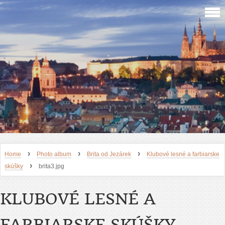
›
›
›
Home
Photo album
Brita od Jezárek
Klubové lesné a farbiarske
›
skúšky
brita3.jpg
KLUBOVÉ LESNÉ A
FARBIARSKE SKÚŠKY