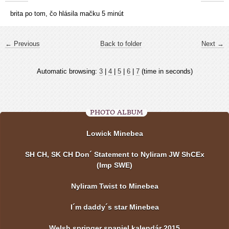
brita po tom, čo hlásila mačku 5 minút
← Previous
Back to folder
Next →
Automatic browsing:
3
|
4
|
5
|
6
|
7
(time in seconds)
PHOTO ALBUM
Lowick Minebea
SH CH, SK CH Don´ Statement to Nyliram JW ShCEx
(Imp SWE)
Nyliram Twist to Minebea
I´m daddy´s star Minebea
Welsh springer spaniel kalendár 2015