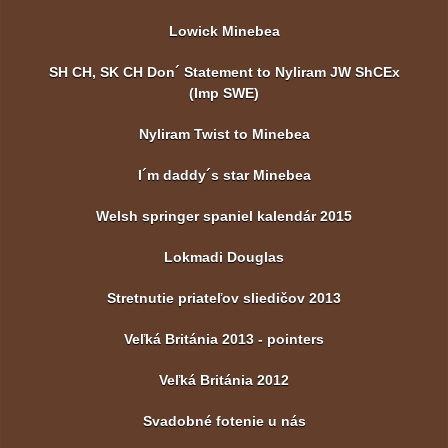
Lowick Minebea
SH CH, SK CH Don´ Statement to Nyliram JW ShCEx
(Imp SWE)
Nyliram Twist to Minebea
I´m daddy´s star Minebea
Welsh springer spaniel kalendár 2015
Lokmadi Douglas
Stretnutie priateľov sliedičov 2013
Veľká Británia 2013 - pointers
Veľká Británia 2012
Svadobné fotenie u nás