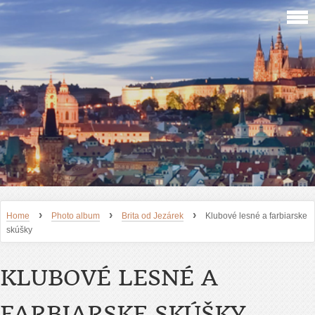
›
›
›
Home
Photo album
Brita od Jezárek
Klubové lesné a farbiarske
skúšky
KLUBOVÉ LESNÉ A
FARBIARSKE SKÚŠKY