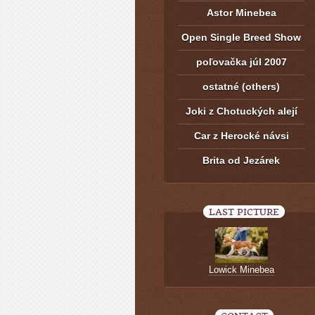
Astor Minebea
Open Single Breed Show
poľovačka júl 2007
ostatné (others)
Joki z Chotuckých alejí
Car z Herocké návsi
Brita od Jezárek
LAST PICTURE
Lowick Minebea