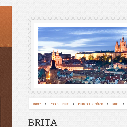
›
›
›
›
Home
Photo album
Brita od Jezárek
Brita
BRITA