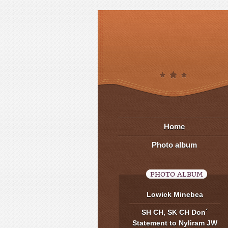
Home
Photo album
PHOTO ALBUM
Lowick Minebea
SH CH, SK CH Don´
Statement to Nyliram JW