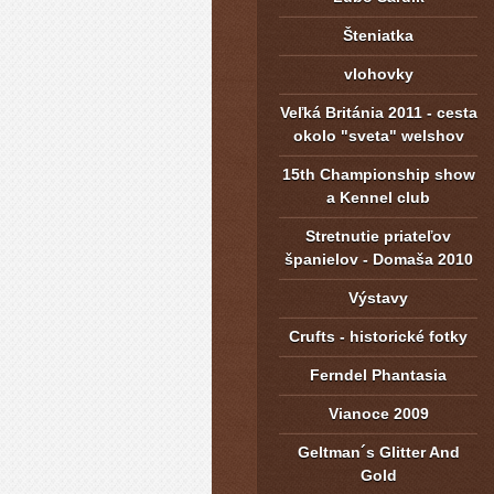
Šteniatka
vlohovky
Veľká Británia 2011 - cesta
okolo "sveta" welshov
15th Championship show
a Kennel club
Stretnutie priateľov
španielov - Domaša 2010
Výstavy
Crufts - historické fotky
Ferndel Phantasia
Vianoce 2009
Geltman´s Glitter And
Gold