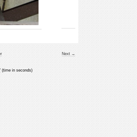
er
Next →
7
(time in seconds)