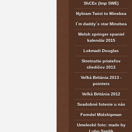
ShCEx (Imp SWE)
Nyliram Twist to Minebea
I´m daddy´s star Minebea
Welsh springer spaniel
kalendár 2015
Lokmadi Douglas
Stretnutie priateľov
sliedičov 2013
Veľká Británia 2013 -
pointers
Veľká Británia 2012
Svadobné fotenie u nás
Ferndel Midshipman
Umelecké foto: made by
Lubo Sardik