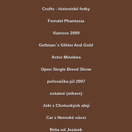
Crufts - historické fotky
Ferndel Phantasia
Vianoce 2009
Geltman´s Glitter And Gold
Astor Minebea
Open Single Breed Show
poľovačka júl 2007
ostatné (others)
Joki z Chotuckých alejí
Car z Herocké návsi
Brita od Jezárek