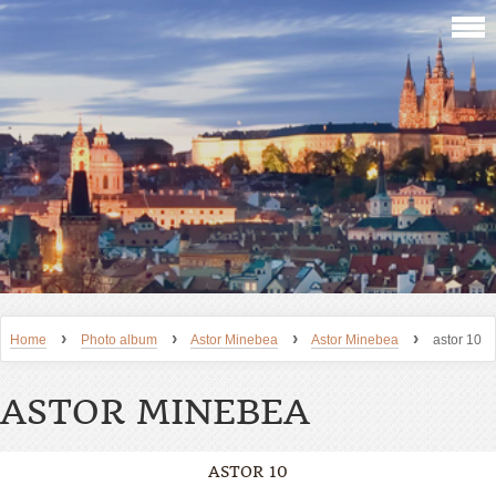
›
›
›
›
Home
Photo album
Astor Minebea
Astor Minebea
astor 10
ASTOR MINEBEA
ASTOR 10