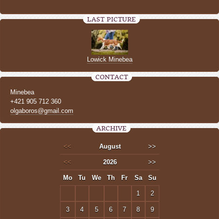
LAST PICTURE
Lowick Minebea
CONTACT
Minebea
+421 905 712 360
olgaboros@gmail.com
ARCHIVE
<<
August
>>
<<
2026
>>
Mo
Tu
We
Th
Fr
Sa
Su
1
2
3
4
5
6
7
8
9