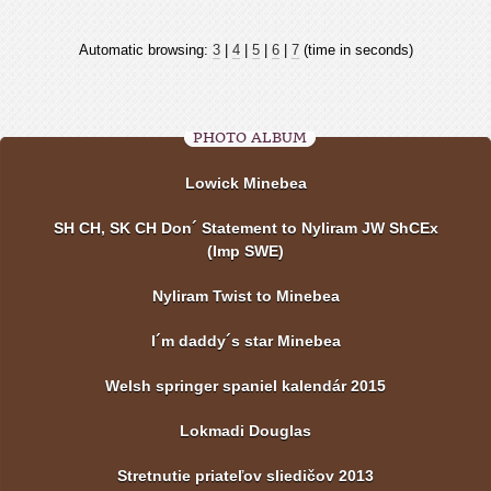
Automatic browsing:
3
|
4
|
5
|
6
|
7
(time in seconds)
PHOTO ALBUM
Lowick Minebea
SH CH, SK CH Don´ Statement to Nyliram JW ShCEx
(Imp SWE)
Nyliram Twist to Minebea
I´m daddy´s star Minebea
Welsh springer spaniel kalendár 2015
Lokmadi Douglas
Stretnutie priateľov sliedičov 2013