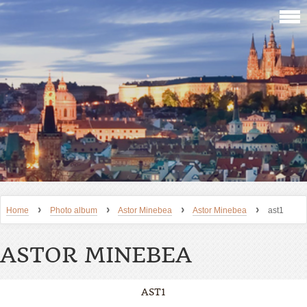
›
›
›
›
Home
Photo album
Astor Minebea
Astor Minebea
ast1
ASTOR MINEBEA
AST1