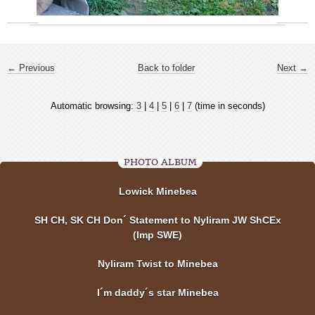
← Previous
Back to folder
Next →
Automatic browsing:
3
|
4
|
5
|
6
|
7
(time in seconds)
PHOTO ALBUM
Lowick Minebea
SH CH, SK CH Don´ Statement to Nyliram JW ShCEx
(Imp SWE)
Nyliram Twist to Minebea
I´m daddy´s star Minebea