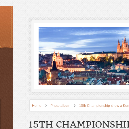
›
›
Home
Photo album
15th Championship show a Ken
15TH CHAMPIONSHI