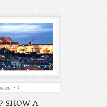
›
nel club
5
P SHOW A