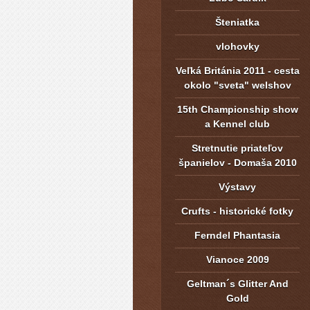
Šteniatka
vlohovky
Veľká Británia 2011 - cesta
okolo "sveta" welshov
15th Championship show
a Kennel club
Stretnutie priateľov
španielov - Domaša 2010
Výstavy
Crufts - historické fotky
Ferndel Phantasia
Vianoce 2009
Geltman´s Glitter And
Gold