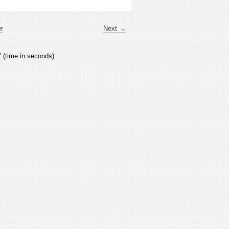
er
Next →
7
(time in seconds)