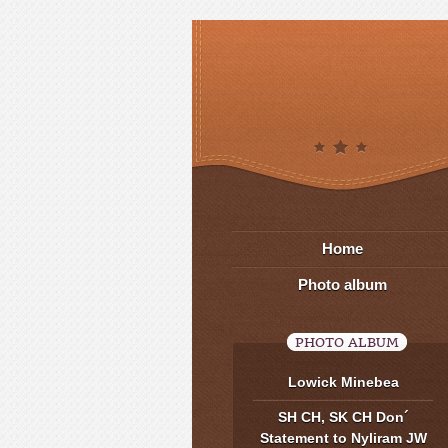
Home
Photo album
PHOTO ALBUM
Lowick Minebea
SH CH, SK CH Don´
Statement to Nyliram JW