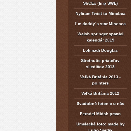
ShCEx (Imp SWE)
Nyliram Twist to Minebea
I´m daddy´s star Minebea
Welsh springer spaniel
kalendár 2015
Lokmadi Douglas
Stretnutie priateľov
sliedičov 2013
Veľká Británia 2013 -
pointers
Veľká Británia 2012
Svadobné fotenie u nás
Ferndel Midshipman
Umelecké foto: made by
Lubo Sardik