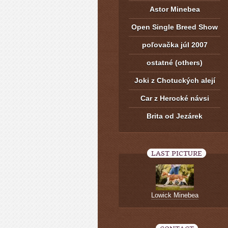
Astor Minebea
Open Single Breed Show
poľovačka júl 2007
ostatné (others)
Joki z Chotuckých alejí
Car z Herocké návsi
Brita od Jezárek
LAST PICTURE
Lowick Minebea