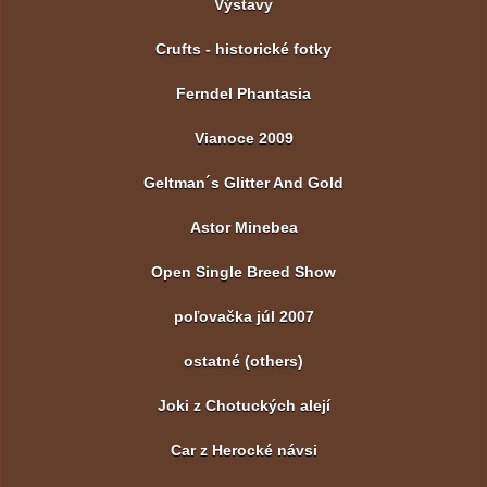
Výstavy
Crufts - historické fotky
Ferndel Phantasia
Vianoce 2009
Geltman´s Glitter And Gold
Astor Minebea
Open Single Breed Show
poľovačka júl 2007
ostatné (others)
Joki z Chotuckých alejí
Car z Herocké návsi