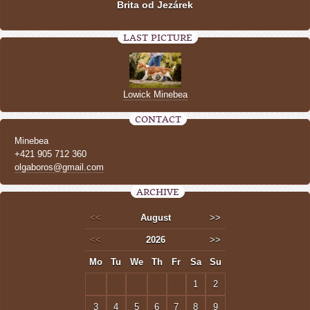
Brita od Jezárek
LAST PICTURE
Lowick Minebea
CONTACT
Minebea
+421 905 712 360
olgaboros@gmail.com
ARCHIVE
<<
August
>>
<<
2026
>>
Mo
Tu
We
Th
Fr
Sa
Su
1
2
3
4
5
6
7
8
9