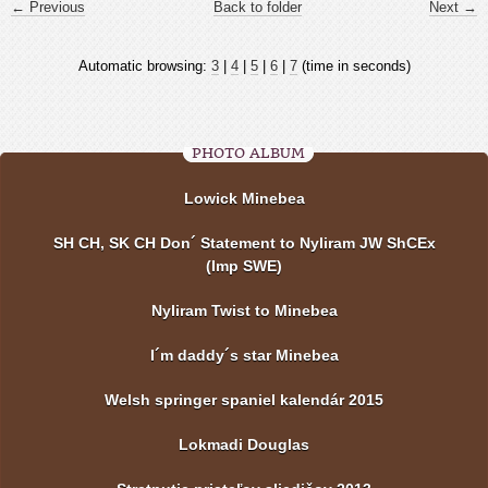
← Previous
Back to folder
Next →
Automatic browsing:
3
|
4
|
5
|
6
|
7
(time in seconds)
PHOTO ALBUM
Lowick Minebea
SH CH, SK CH Don´ Statement to Nyliram JW ShCEx
(Imp SWE)
Nyliram Twist to Minebea
I´m daddy´s star Minebea
Welsh springer spaniel kalendár 2015
Lokmadi Douglas