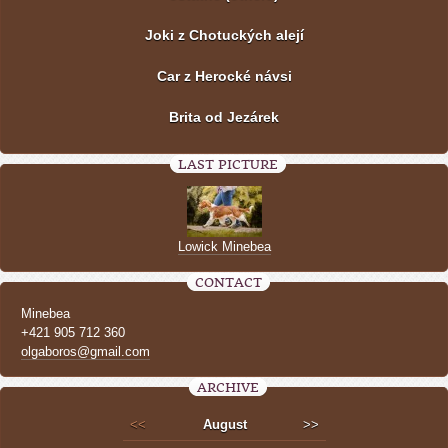
Joki z Chotuckých alejí
Car z Herocké návsi
Brita od Jezárek
LAST PICTURE
Lowick Minebea
CONTACT
Minebea
+421 905 712 360
olgaboros@gmail.com
ARCHIVE
<<
August
>>