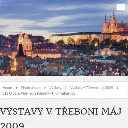
›
›
›
›
Home
Photo album
Výstavy
Výstavy v Třeboni máj 2009
011 Olga & Peter at restaurant - High Tatras.jpg
VÝSTAVY V TŘEBONI MÁJ
2009