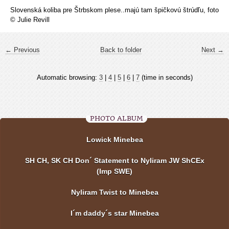
Slovenská koliba pre Štrbskom plese..majú tam špičkovú štrúdľu, foto
© Julie Revill
← Previous
Back to folder
Next →
Automatic browsing:
3
|
4
|
5
|
6
|
7
(time in seconds)
PHOTO ALBUM
Lowick Minebea
SH CH, SK CH Don´ Statement to Nyliram JW ShCEx
(Imp SWE)
Nyliram Twist to Minebea
I´m daddy´s star Minebea