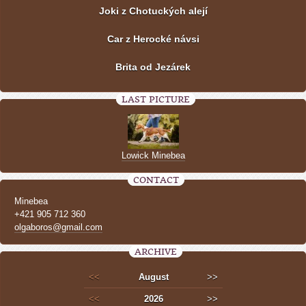
Joki z Chotuckých alejí
Car z Herocké návsi
Brita od Jezárek
LAST PICTURE
Lowick Minebea
CONTACT
Minebea
+421 905 712 360
olgaboros@gmail.com
ARCHIVE
<<
August
>>
<<
2026
>>