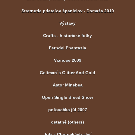
Stretnutie priateľov španielov - Domaša 2010
Výstavy
Crufts - historické fotky
Ferndel Phantasia
Vianoce 2009
Geltman´s Glitter And Gold
Astor Minebea
Open Single Breed Show
poľovačka júl 2007
ostatné (others)
Joki z Chotuckých alejí