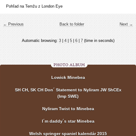
Pohľad na Temžu z London Eye
← Previous
Back to folder
Next →
Automatic browsing:
3
|
4
|
5
|
6
|
7
(time in seconds)
PHOTO ALBUM
Lowick Minebea
SH CH, SK CH Don´ Statement to Nyliram JW ShCEx
(Imp SWE)
Nyliram Twist to Minebea
I´m daddy´s star Minebea
Welsh springer spaniel kalendár 2015