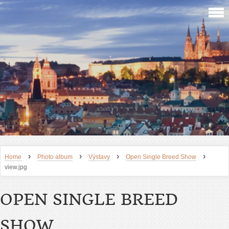
›
›
›
›
Home
Photo album
Výstavy
Open Single Breed Show
view.jpg
OPEN SINGLE BREED
SHOW