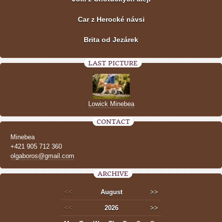
Car z Herocké návsi
Brita od Jezárek
LAST PICTURE
Lowick Minebea
CONTACT
Minebea
+421 905 712 360
olgaboros@gmail.com
ARCHIVE
<<
August
>>
<<
2026
>>