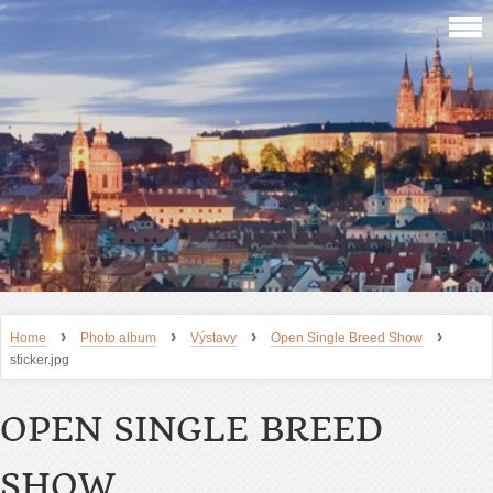
›
›
›
›
Home
Photo album
Výstavy
Open Single Breed Show
sticker.jpg
OPEN SINGLE BREED
SHOW