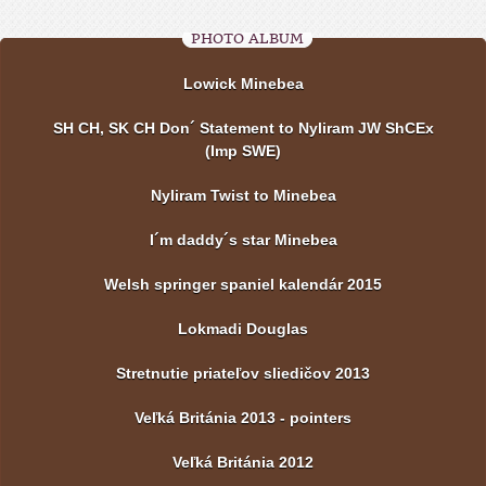
PHOTO ALBUM
Lowick Minebea
SH CH, SK CH Don´ Statement to Nyliram JW ShCEx
(Imp SWE)
Nyliram Twist to Minebea
I´m daddy´s star Minebea
Welsh springer spaniel kalendár 2015
Lokmadi Douglas
Stretnutie priateľov sliedičov 2013
Veľká Británia 2013 - pointers
Veľká Británia 2012