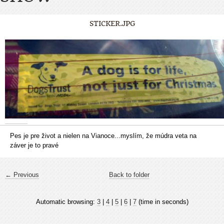
STICKER.JPG
Pes je pre život a nielen na Vianoce...myslím, že múdra veta na
záver je to pravé
← Previous
Back to folder
Automatic browsing:
3
|
4
|
5
|
6
|
7
(time in seconds)