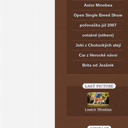
Astor Minebea
Open Single Breed Show
poľovačka júl 2007
ostatné (others)
Joki z Chotuckých alejí
Car z Herocké návsi
Brita od Jezárek
LAST PICTURE
Lowick Minebea