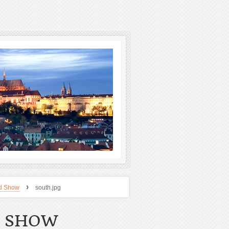
›
ed Show
south.jpg
D SHOW