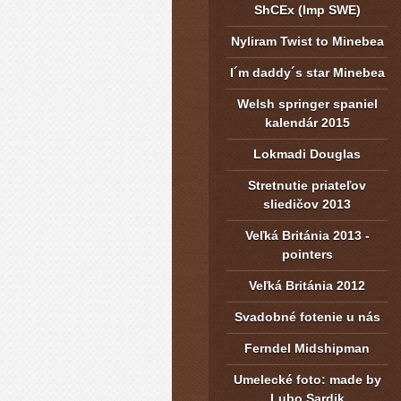
ShCEx (Imp SWE)
Nyliram Twist to Minebea
I´m daddy´s star Minebea
Welsh springer spaniel
kalendár 2015
Lokmadi Douglas
Stretnutie priateľov
sliedičov 2013
Veľká Británia 2013 -
pointers
Veľká Británia 2012
Svadobné fotenie u nás
Ferndel Midshipman
Umelecké foto: made by
Lubo Sardik