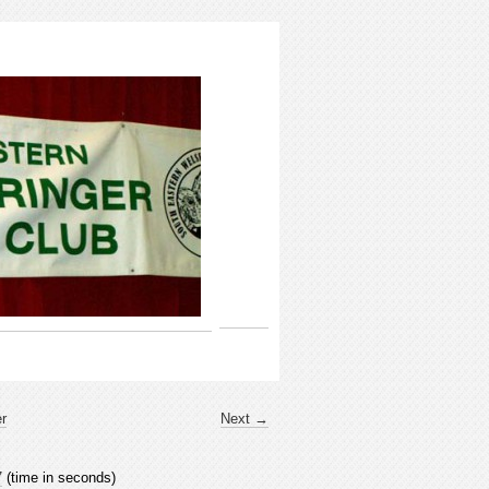
er
Next →
7
(time in seconds)