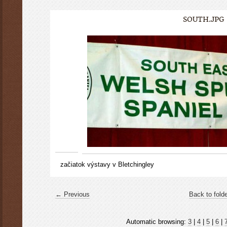
SOUTH.JPG
začiatok výstavy v Bletchingley
← Previous
Back to fold
Automatic browsing:
3
|
4
|
5
|
6
|