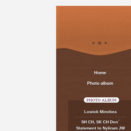
Home
Photo album
PHOTO ALBUM
Lowick Minebea
SH CH, SK CH Don´
Statement to Nyliram JW