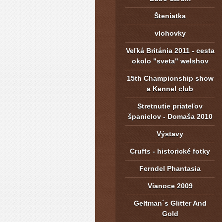
Šteniatka
vlohovky
Veľká Británia 2011 - cesta
okolo "sveta" welshov
15th Championship show
a Kennel club
Stretnutie priateľov
španielov - Domaša 2010
Výstavy
Crufts - historické fotky
Ferndel Phantasia
Vianoce 2009
Geltman´s Glitter And
Gold