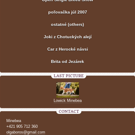
poľovačka júl 2007
ostatné (others)
Joki z Chotuckých alejí
Car z Herocké návsi
Brita od Jezárek
LAST PICTURE
Lowick Minebea
CONTACT
Minebea
+421 905 712 360
olgaboros@gmail.com