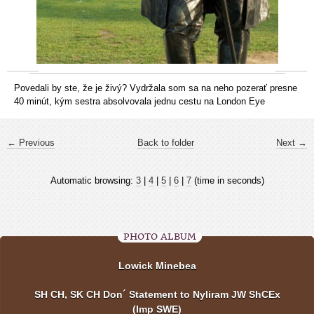
Povedali by ste, že je živý? Vydržala som sa na neho pozerať presne
40 minút, kým sestra absolvovala jednu cestu na London Eye
← Previous
Back to folder
Next →
Automatic browsing:
3
|
4
|
5
|
6
|
7
(time in seconds)
PHOTO ALBUM
Lowick Minebea
SH CH, SK CH Don´ Statement to Nyliram JW ShCEx
(Imp SWE)