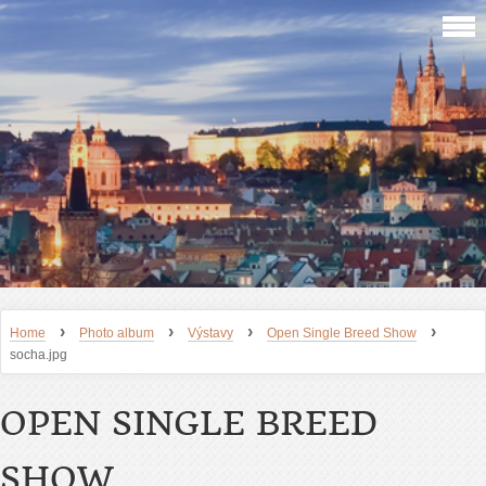
›
›
›
›
Home
Photo album
Výstavy
Open Single Breed Show
socha.jpg
OPEN SINGLE BREED
SHOW