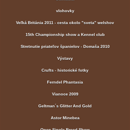
vlohovky
Veľká Británia 2011 - cesta okolo "sveta" welshov
15th Championship show a Kennel club
Stretnutie priateľov španielov - Domaša 2010
Výstavy
Crufts - historické fotky
Ferndel Phantasia
Vianoce 2009
Geltman´s Glitter And Gold
Astor Minebea
Open Single Breed Show