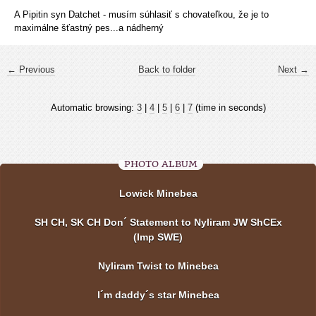
A Pipitin syn Datchet - musím súhlasiť s chovateľkou, že je to
maximálne šťastný pes...a nádherný
← Previous
Back to folder
Next →
Automatic browsing:
3
|
4
|
5
|
6
|
7
(time in seconds)
PHOTO ALBUM
Lowick Minebea
SH CH, SK CH Don´ Statement to Nyliram JW ShCEx
(Imp SWE)
Nyliram Twist to Minebea
I´m daddy´s star Minebea