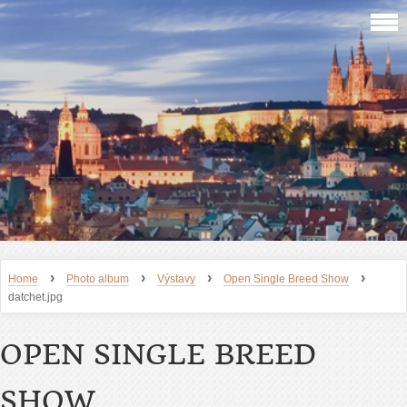
›
›
›
›
Home
Photo album
Výstavy
Open Single Breed Show
datchet.jpg
OPEN SINGLE BREED
SHOW