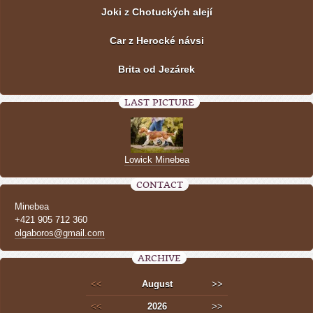
Joki z Chotuckých alejí
Car z Herocké návsi
Brita od Jezárek
LAST PICTURE
Lowick Minebea
CONTACT
Minebea
+421 905 712 360
olgaboros@gmail.com
ARCHIVE
<<
August
>>
<<
2026
>>