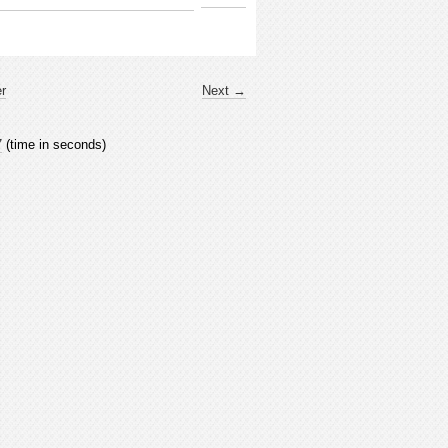
er
Next →
7
(time in seconds)