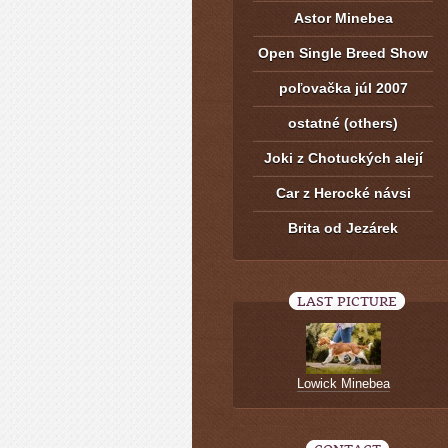
Astor Minebea
Open Single Breed Show
poľovačka júl 2007
ostatné (others)
Joki z Chotuckých alejí
Car z Herocké návsi
Brita od Jezárek
LAST PICTURE
Lowick Minebea