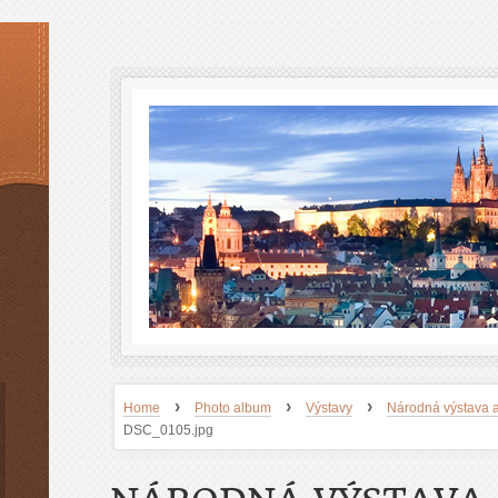
›
›
›
Home
Photo album
Výstavy
Národná výstava a
DSC_0105.jpg