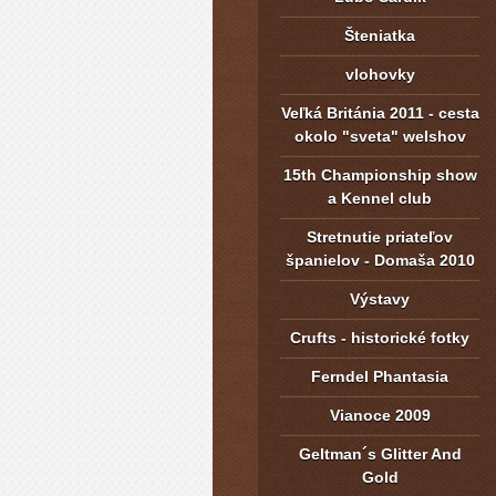
Šteniatka
vlohovky
Veľká Británia 2011 - cesta
okolo "sveta" welshov
15th Championship show
a Kennel club
Stretnutie priateľov
španielov - Domaša 2010
Výstavy
Crufts - historické fotky
Ferndel Phantasia
Vianoce 2009
Geltman´s Glitter And
Gold