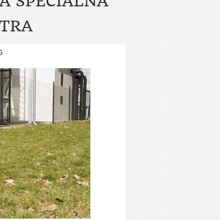
A ŠPECIÁLNA
ITRA
G