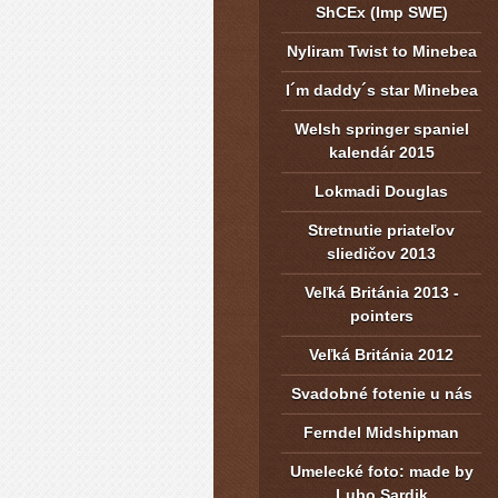
ShCEx (Imp SWE)
Nyliram Twist to Minebea
I´m daddy´s star Minebea
Welsh springer spaniel
kalendár 2015
Lokmadi Douglas
Stretnutie priateľov
sliedičov 2013
Veľká Británia 2013 -
pointers
Veľká Británia 2012
Svadobné fotenie u nás
Ferndel Midshipman
Umelecké foto: made by
Lubo Sardik