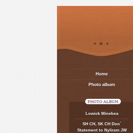
Home
Photo album
PHOTO ALBUM
Lowick Minebea
SH CH, SK CH Don´
Statement to Nyliram JW